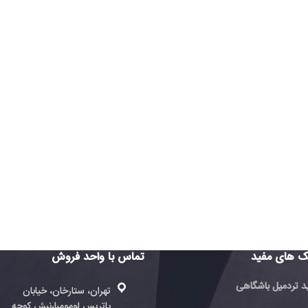
تماس با واحد فروش
تماس با 
فروش
تهران، ستارخان، خیابان
پاتریس لومومبا،نبش کوچه
ته