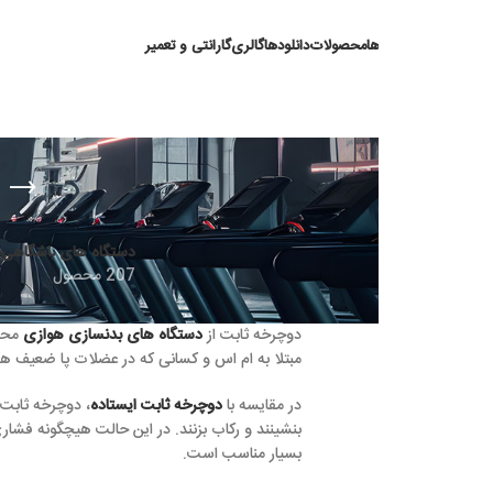
ها
محصولات
دانلودها
گالری
گارانتی و تعمیر
دوچرخ
دستگاه های باشگاهی
دستگاه های خانگی
207 محصول
31 محصول
دوچرخه ثابت از
دستگاه های بدنسازی هوازی
محبوب میباشد که در کن
مبتلا به ام اس و کسانی که در عضلات پا ضعیف هستند،
دوچرخه نش
در مقایسه با
دوچرخه ثابت ایستاده
، دوچرخه ثابت نشسته گزینه مناسب
بنشینند و رکاب بزنند. در این حالت هیچگونه فشاری به کمر وارد نمی 
بسیار مناسب است.