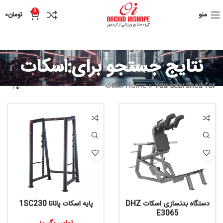
0
منو
تومان
۰
نتایج جستجو برای:اسکات
You searched for اسکات
»
Home
دستگاه بدنسازی اسکات DHZ
پایه اسکات پاناتا 1SC230
E3065