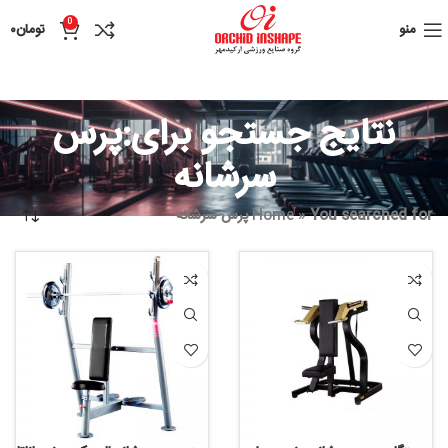
0
منو
تومان
۰
نتایج جستجو برای:پرس
سرشانه
You searched for پرس سرشانه
»
Home