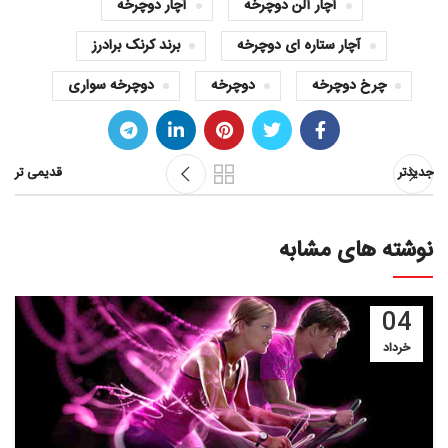
آچار آلن دوچرخه
آچار دوچرخه
آچار ستاره ای دوچرخه
برند کرنک برادرز
چرخ دوچرخه
دوچرخه
دوچرخه سواری
جدیدتر
قدیمی تر
نوشته های مشابه
04
خرداد