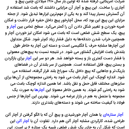
شرکت آمریکایی گرفته شده که اولین بار سال ۱۹۱۰ میلادی چنین پیچ و
آچاری را ساخت. این پیچ و آچار آن مزایایی داشتند که باعث شد استفاده از
آن گسترش بسیار پیدا کند و به یکی از مهم‌ترین ابزار‌ها تبدیل شود. از جمله
مزایای این پیچ این بود که، محل آچارخور پیچ داخل حفره قرار داشت و امکان
ضربه خوردن و تغییر شکل دادن آن را کمتر می‌کرد. سطح تماس بین
آچار
و
پیچ، یک سطح شش ضلعی است که باعث می شود امکان لیز خوردن آچار و
همچنین خراب شدن دندانه‌ها به دلیل فشار زیاد کم‌تر شود. شکل متداول
این آچار‌ها مشابه حرف L انگلیسی است و دسته این آچار به خاطر طول
بلندش باعث افزایش گشتاور می شود. در نتیجه نسبت به پیچ‌های معمولی
با فشار دست کمتری باز و بسته خواهد شد. هر دو سر این
آچار
برای بازکردن
و بستن پیچ، قابل استفاده است. همچنین از سر بلند‌تر آن در فضاهای
باریک‌تر و جاهایی که پیچ داخل یک سوراخ بلند قرار گرفته، استفاده می
شود. اندازه کوچک این آچار باعث می شود به راحتی مجموعه‌ای از آن‌ها برای
سایز‌های مختلف قابل حمل و نقل باشد. اما همین اندازه کوچک باعث می
شود به راحتی گم شوند. به همین خاطر معمولا این
آچار‌ها
به صورت یک
مجموعه یا متصل به هم در بازار عرضه می شوند. بهترین این آچار‌ها از جنس
فولاد با کیفیت ساخته می شوند و دسته‌های بلند‌تری دارند.
آچار ستاره‌ای
یا همان آچار خورشیدی و پیچ آن که با الگو گرفتن از آچار آلن
طراحی شده، کارکردی مشابه آچار آلن هم دارد. تفاوت آن با
آچار آلن
این
است که شکل آن به جای یک شش ضلعی شبیه یک ستاره ۶ پر است. این