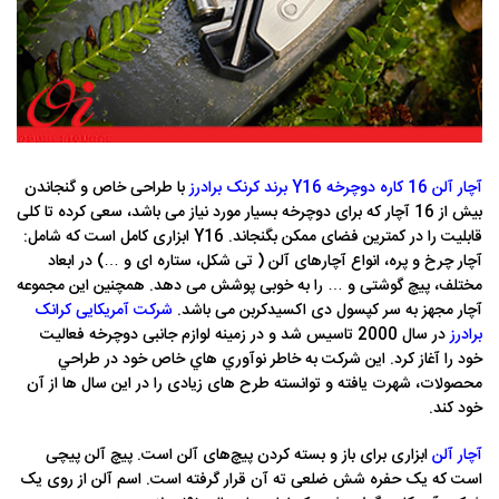
آچار آلن 16 کاره دوچرخه Y16 برند کرنک برادرز
با طراحی خاص و گنجاندن
بیش از 16 آچار که برای دوچرخه بسیار مورد نیاز می باشد، سعی کرده تا کلی
قابلیت را در کمترین فضای ممکن بگنجاند. Y16 ابزاری کامل است که شامل:
آچار چرخ و پره، انواع آچارهای آلن ( تی شکل، ستاره ای و …) در ابعاد
مختلف، پیچ گوشتی و … را به خوبی پوشش می دهد. همچنین این مجموعه
آچار مجهز به سر کپسول دی اکسیدکربن می باشد.
شرکت آمریکایی کرانک
برادرز
در سال 2000 تاسيس شد و در زمینه لوازم جانبی دوچرخه فعالیت
خود را آغاز کرد. این شرکت به خاطر نوآوري هاي خاص خود در طراحي
محصولات، شهرت يافته و توانسته طرح های زیادی را در این سال ها از آن
خود کند.
آچار آلن
ابزاری برای باز و بسته کردن پیچ‌های آلن است. پیچ آلن پیچی
است که یک حفره شش ضلعی ته آن قرار گرفته است. اسم آلن از روی یک