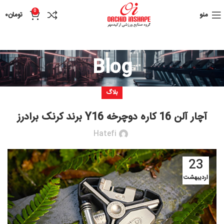
0
منو
تومان
۰
Blog
بلاگ
آچار آلن 16 کاره دوچرخه Y16 برند کرنک برادرز
Hatefi
23
اردیبهشت