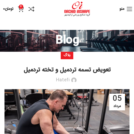
0
منو
تومان
۰
Blog
بلاگ
تعویض تسمه تردمیل و تخته تردمیل
Hatefi
05
مرداد