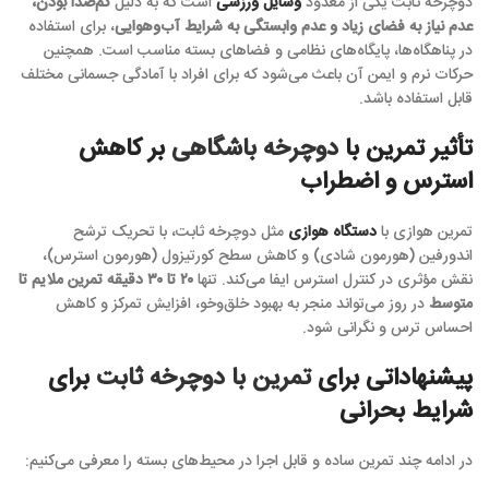
دوچرخه ثابت یکی از معدود
وسایل ورزشی‌
است که به دلیل
کم‌صدا بودن،
عدم نیاز به
فضای زیاد و عدم وابستگی به شرایط آب‌وهوایی
، برای استفاده
در پناهگاه‌ها، پایگاه‌های نظامی و فضاهای بسته مناسب است. همچنین
حرکات نرم و ایمن آن باعث می‌شود که برای افراد با آمادگی جسمانی مختلف
قابل استفاده باشد.
تأثیر تمرین با
دوچرخه باشگاهی
بر کاهش
استرس و اضطراب
تمرین هوازی با
دستگاه هوازی
مثل دوچرخه ثابت، با تحریک ترشح
اندورفین (هورمون شادی) و کاهش سطح کورتیزول (هورمون استرس)،
نقش مؤثری در کنترل استرس ایفا می‌کند. تنها
۲۰ تا ۳۰ دقیقه تمرین ملایم تا
متوسط
در روز می‌تواند منجر به بهبود خلق‌وخو، افزایش تمرکز و کاهش
احساس ترس و نگرانی شود.
پیشنهاداتی برای
تمرین با دوچرخه ثابت
برای
شرایط بحرانی
در ادامه چند تمرین ساده و قابل اجرا در محیط‌های بسته را معرفی می‌کنیم: