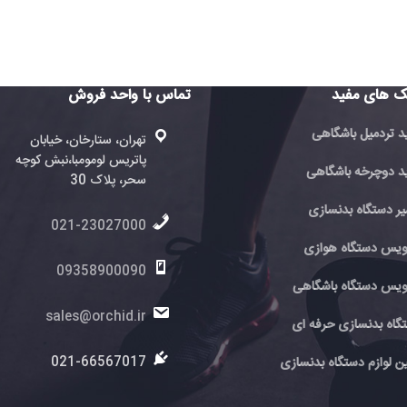
تماس با واحد فروش
تماس با 
فروش
تهران، ستارخان، خیابان
پاتریس لومومبا،نبش کوچه
ته
ی
سحر، پلاک 30
پا
سحر
021-23027000
6
ی
09358900090
اهی
0
sales@orchid.ir
 ای
ir
ir
021-66567017
نسازی
7