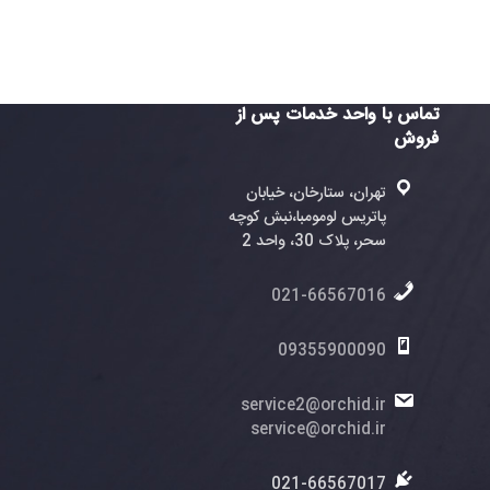
واحد خدمات پس از
ران، ستارخان، خیابان
تریس لومومبا،نبش کوچه
، پلاک 30، واحد 2
021-6656701
0935590009
service2@orchid.
service@orchid.
021-6656701