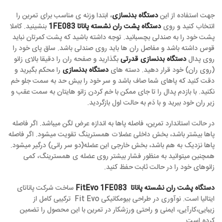
جهت استفاده از این
دستگاه بدنسازی
، ابتدا وزنه ی مناسب برای تمرین را
انتخاب کنید و روی
دستگاه پشت ران نشسته پاناتا 1FE083
بنشینید. کاملا
پشت خود را به صندلی بچسبانید. توجه داشته باشید که پشت کمرتان نباید
قوس داشته باشد و مفاصل ران ها باید روی صندلی باشد. ساق پای خود را
روی پدال
دستگاه بدنسازی قدرتی
بگذارید و صفحه ران را دقیقا بالای زانو
(روی ران) خود قرار دهید. دسته های
دستگاه بدنسازی
را محکم بگیرید و
دقت کنید که پاهای شما صاف باشد و سر خود را بیش حد به سمت جلو خم
نکنید. با بازدم پدال را تا جای ممکن با خم کردن زانو هایتان به سمت عقب و
زیر ران خود ببرید و با دَم به حالت اول بازگردید.
در حالت استاندارد تمرین، فاصله پاها به اندازه عرض لگن میباشد. اگر فاصله
پاها بیشتر باشد، بخش داخلی عضلات همسترینگ تقویت میشود. اگر فاصله
پاها نزدیک به هم باشد، بخش خارجی این عضله(دو سر رانی) درگیر میشود.
همچنین میتوانید به منظور فشار بیشتر روی عضله ی همسترینگ، کمی
زانوهای خود را در حالت ثابت حفظ کنید.
دستگاه پشت ران نشسته پاناتا FitEvo 1FE083
ساخت شرکت پاناتای
ایتالیا است. نوآوری در طراحی بیومکانیکی Fit Evo ترکیبی کامل از
زیبایی،کارآیی، ایمنی و راحتی ورزشکار در تمرین با این محصول را تضمین
کرده است.