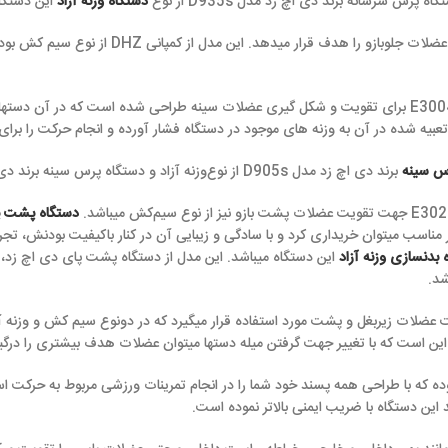
 زد مدل D935s از نوع
دستگاه وزنه آزاد
این دستگاه بدنسازی قدرتی 
برند دی اچ زد مدل E3030 عضلات جلوبازو را هدف قرار میدهد. این مدل از کمپانی DHZ از ن
 مدل E3004A برای تقویت و شکل گیری عضلات سینه طراحی شده است که در آن دستها در یک محور
 وزنه های موجود در دستگاه فشار آورده و انجام حرکت را برای ورزشکار ممکن می 
 سینه برند دی اچ زد مدل E3008 از نوع سیم کش میباشند.
دستگاه پشت پا نشسته
داری کرد و با سادگی و زیبایی آن در کنار باکیفیت بودنش، تجربه تمرینی لذت 
این دستگاه میباشد. این مدل از دستگاه پشت پای دی اچ زد، حرکت پشت پا را آس
غییر جهت گرفتن میله دستها میتوان عضلات هدف بیشتری را درگیر کرد.
راحی همه پسند خود شما را در انجام تمرینات ورزشی مربوط به حرکت اسکات یاری میکند. 
ب ایمنی بالاتر نموده است.