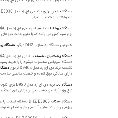
دستگاه پرس سرشانه دیگری از برند دی اچ زد، دستگاه پرس سرشانه برند دی اچ
دستگاه جلوبازو لاری
دلخواهتان را انتخاب نمائید.
دستگاه پروانه قفسه سینه
برند دی اچ زد
نوع سیم کش می باشد که با تغییر حالت بازوهای تعبیه شده در آن به
همچنین دستگاه بدنسازی DHZ دیگر،
دستگاه پرس سینه
برند دی اچ زد مدل D905s از نوع‌وزنه آزاد و دستگاه پرس
دستگاه پشت بازو نشسته
برند دی اچ زد مدل E3026A جهت تقویت عضلات پشت بازو نیز از نوع سیم‌کش‌ میباشد.
دستگاه سیم‌کش‌ محسوب میشود را با هزینه بسیار مناسب میتوان خری
نشسته برند دی اچ زد مدل D940s از نوع‌
دستگاه بدنسازی وزنه آزاد
دارای سادگی فوق العاده و کیفیت مناسبی نیز میباشد.
دستگاه لت
نوع وزنه آزاد می باشد. یکی از مزایای این دستگاه این است که با ت
دستگاه اسکات
DHZ E3065 دستگاه اسکات پا بوده که با ط
ورزشی روز و شناسایی آناتومی بدن، اقدام به تولید این دستگاه با ضری