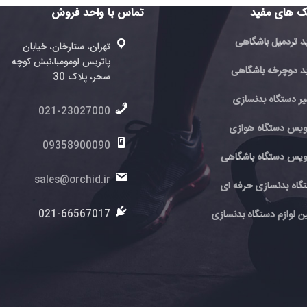
تماس با واحد فروش
تماس با 
فروش
تهران، ستارخان، خیابان
پاتریس لومومبا،نبش کوچه
ته
ی
سحر، پلاک 30
پا
سحر
021-23027000
6
ی
09358900090
اهی
0
sales@orchid.ir
 ای
ir
ir
021-66567017
نسازی
7