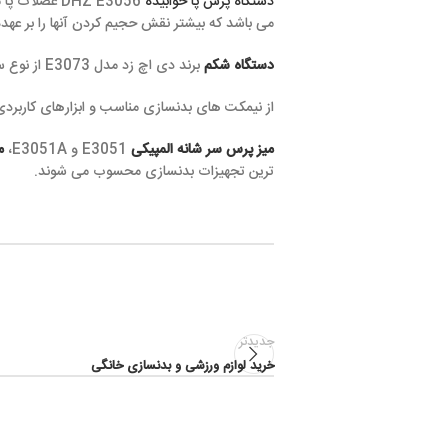
دستگاه پرس پا خوابیده
DHZ E3056 عضلات پا مانند پهن 
می باشد که بیشتر نقش حجیم کردن آنها را بر عهده دارد. کمپانی DHZ با طراحی دستگاه E3056 به بهبود انجام این حرکت با راحتی و ایمنی بالاتر کمک کرده است.
دستگاه شکم
برند دی اچ زد مدل E3073 از نوع سیم کش می باشد که در انجام حرکت تقویت عضلات شکم شما را همراهی کرده و این مسیر را برای شما هموار می سازد.
از نیمکت های بدنسازی مناسب و ابزارهای کاربردی در باشگاه ها میز 
میز پرس سر شانه المپیکی
E3051 و E3051A،
میز پرس زیر سینه ال
ترین تجهیزات بدنسازی محسوب می شوند.
جدیدتر
خرید لوازم ورزشی و بدنسازی خانگی