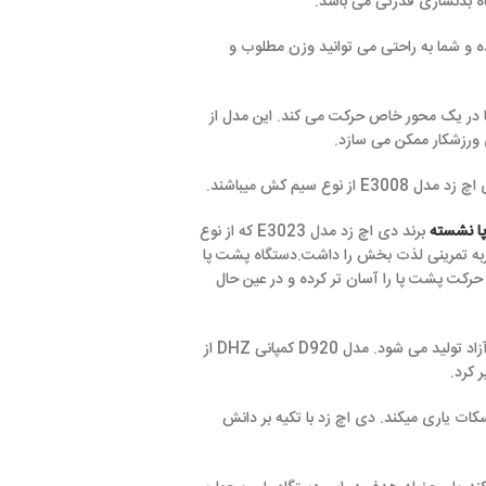
می باشد.
وع سیم کش بوده و شما به راحتی می توانید وزن مطلوب و
 خاص حرکت می کند. این مدل از
سازد.
برند دی اچ زد مدل E3023 که از نوع
بخش را داشت.دستگاه پشت پا
ان تر کرده و در عین حال
برند دی اچ زد مدل D920 برای تقویت عضلات زیربغل و پشت مورد استفاده قرار میگیرد که در دونوع سیم کش و وزنه آزاد تولید می شود. مدل D920 کمپانی DHZ از
دی اچ زد با تکیه بر دانش