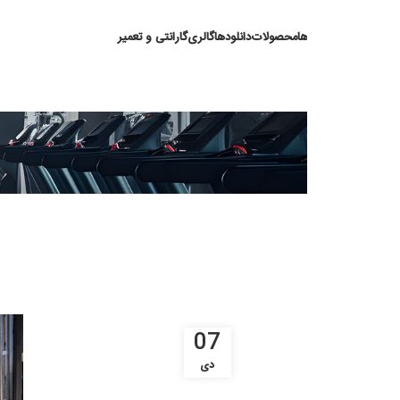
ها
محصولات
دانلودها
گالری
گارانتی و تعمیر
خرید 
07
دی