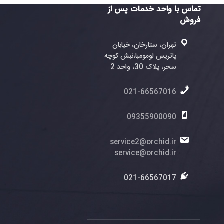
واحد خدمات پس از
ران، ستارخان، خیابان
تریس لومومبا،نبش کوچه
، پلاک 30، واحد 2
021-6656701
0935590009
service2@orchid.
service@orchid.
021-6656701