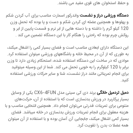
و حفظ استخوان های قوی مفید می باشند.
دستگاه ورزشی دراز و نشست
واندرکور اسمارت مناسب برای آب کردن شکم
و پهلوها و همچنین عضله ای کردن شکم و دست و پا بوده که تحمل وزن
120 کیلو گرم را داشته و با دسته هایی از ابر نرم و قسمت پایین از ابر و
روکش چرم بوده که راحتی را هنگام کار با این دستگاه تضمین می کند .
این دستگاه دارای ابعادی مناسب است و فضای بسیار کمی را اشغال میکند،
به طوری که از آن در محیط خانه و باشگاههای ورزشی میتوان استفاده کرد.
موادی که در ساخت این دستگاه استفاده شده، استحکام زیادی دارد تا وزن
برابر با 120 کیلوگرم را به خوبی تحمل می کند. شما از این وسیله میتوانید
برای انجام تمریناتی مانند دراز نشست، شنا و سایر حرکات ورزشی استفاده
کنید.
دمبل تردمیل خانگی
برند دی کی سیتی مدل CX6-4FUN یکی از وسایل
بسیار پرکاربرد در ورزش بدنسازی است که با استفاده از آن، حرکت‌های
متنوعی برای تمرینات قدرتی می‌توان انجام داد. همچنین انتخابی مناسب و با
هزینه معقول برای انجام تمرینات ورزش بدنسازی در خانه میباشد. فضای
بسیار کمی اشغال میکند، جابجایی آن آسان بوده و با استفاده از آن میتوان
همه عضلات بدن را تقویت کرد.