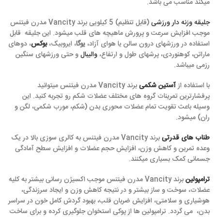
میکند مناسب می باشد.
جلیقه وزنه دار ورزشی
(قابل تنظیم) 5 کیلویی برند Vancity مدرن فیتنس
موجب افزایش سرعت و پرورش ماهیچه های قلب میشود. این جلیقه قابل
استفاده در ورزشهای درون سالن یا هوای آزاد،
یوگا
، ایروبیک،
بوکس
، دوهای
ماراتن، کوهنوردی، پرشهای طول و ارتفاع،
والیبال
و حتی ورزشهای سنگین
رزمی میباشد.
با استفاده از
آستین شکمی
برند Vancity مدرن فیتنس میتوانید
پرفشارترین تمرینات گروه های مختلف عضلات شکم رو تجربه کنید. این
وسیله باعث تقویت تمام عضلات محوری بدن (شکم، مورب شکمی، لگن و
ران) میشود.
طناب های قدرتی
برند Vancity مدرن فیتنس به کالری سوزی بالا در یک
وعده تمرین و کاهش وزن، افزایش حجم عضلات و افزایش سطح آمادگی
جسمانی کمک بسیاری میکنند.
ترامپولین
برند Vancity مدرن فیتنس موجب اکسیژن رسانی بیشتر به کلیه
عضلات، سوخت و ساز بیشتر و در نتیجه کاهش وزن و ایجاد سرزندگی،
هوشیاری و سلامتی، افزایش ضربان قلب، بهبود گردش کامل خون در سراسر
بدن، می گردد. ترامپولین ها از پوکی استخوان جلوگیری کرده و برای ساخت