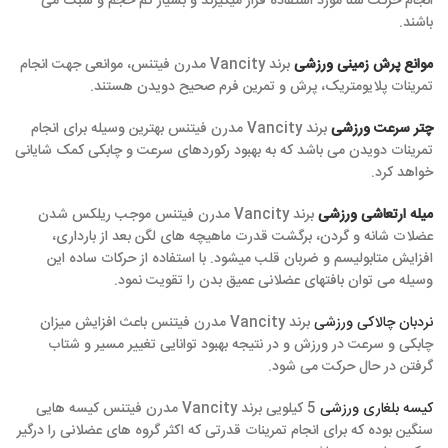
انجام حرکت شنا مورد استفاده قرار میگیرند و بسیار کم حجم و سبک می
باشند.
موانع پرش زمینی ورزشی
برند Vancity مدرن فیتنس، موانعی جهت انجام
تمرینات پلایومتریک، پرش و تمرین فرم صحیح دویدن هستند.
چتر سرعت ورزشی
برند Vancity مدرن فیتنس بهترین وسیله برای انجام
تمرینات دویدن می باشد که به بهبود رکوردهای سرعت و چابکی کمک شایانی
خواهد کرد.
میله ارتعاشی ورزشی
برند Vancity مدرن فیتنس موجب ریلکس شدن
عضلات شانه و گردن، برگشت قدرت ماهیچه های لگن بعد از بارداری،
افزایش متابولیسم و ضربان قلب میشود. با استفاده از حرکات ساده این
وسیله می توان بافتهای عضلانی عمیق بدن را تقویت نمود.
نردبان چالاکی ورزشی
برند Vancity مدرن فیتنس باعث افزایش میزان
چابکی و سرعت در ورزش و در نتیجه بهبود توانایی تغییر مسیر و شتاب
گرفتن در حال حرکت می شود.
کیسه بلغاری ورزشی
5 کیلویی برند Vancity مدرن فیتنس کیسه هایی
سنگین بوده که برای انجام تمرینات قدرتی که اکثر گروه های عضلانی را درگیر