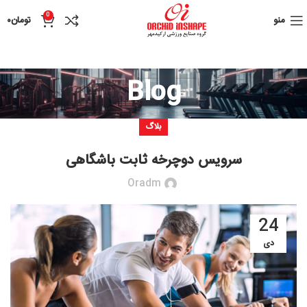
0
منو
تومان
۰
Blog
بلاگ
سرویس دوچرخه ثابت باشگاهی
Oradm
24
دی