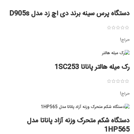
دستگاه پرس سینه برند دی اچ زد مدل D905s
حراج!
رک میله هالتر پاناتا 1SC253
حراج!
دستگاه شکم متحرک وزنه آزاد پاناتا مدل
1HP565