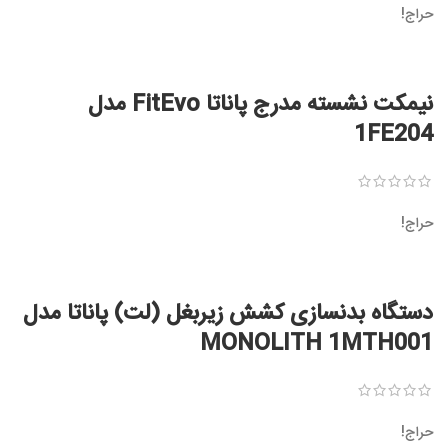
حراج!
نیمکت نشسته مدرج پاناتا FitEvo مدل
1FE204
حراج!
دستگاه بدنسازی کشش زیربغل (لت) پاناتا مدل
MONOLITH 1MTH001
حراج!