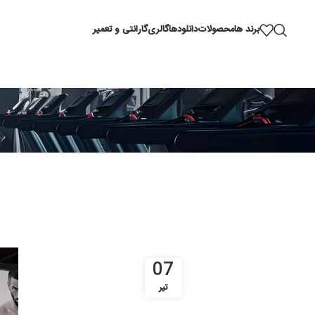
برند ها
محصولات
دانلودها
گالری
گارانتی و تعمیر
07
تیر