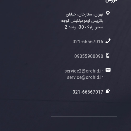
فروش
تهران، ستارخان، خیابان
پاتریس لومومبا،نبش کوچه
سحر، پلاک 30، واحد 2
021-66567016
09355900090
service2@orchid.ir
service@orchid.ir
021-66567017