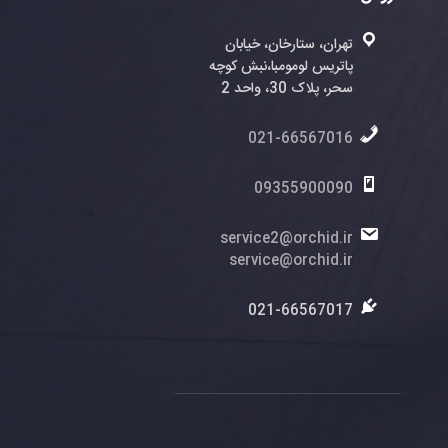
تهران، ستارخان، خیابان
پاتریس لومومبا،نبش کوچه
سحر، پلاک 30، واحد 2
021-66567016
09355900090
service2@orchid.ir
service@orchid.ir
021-66567017