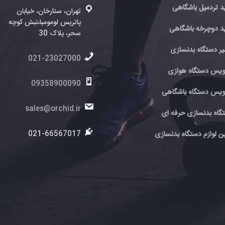
د تردمیل باشگاهی
تهران، ستارخان، خیابان
پاتریس لومومبا،نبش کوچه
د دوچرخه باشگاهی
سحر، پلاک 30
یر دستگاه بدنسازی
021-23027000
یس دستگاه هوازی
09358900090
یس دستگاه باشگاهی
sales@orchid.ir
گاه بدنسازی حرفه ای
021-66567017
ین لوازم دستگاه بدنسازی