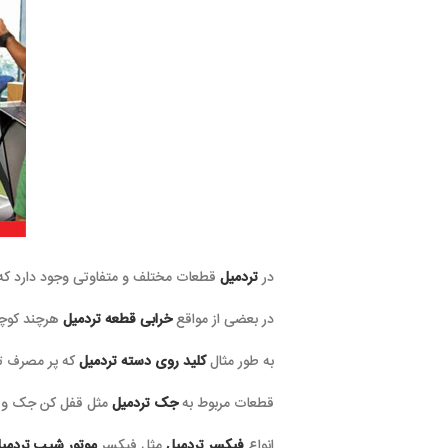
در
تردمیل
قطعات مختلف و متفاوتی وجود دارد که
در بعضی از مواقع
خرابی قطعه تردمیل
هرچند کوچک
به طور مثال
کلید روی دسته تردمیل
که پر مصرف تر
قطعات مربوط به
جک تردمیل
مثل قفل کن جک و
انواع
فیکسر تردمیل
مثل فیکسر
موتور شیب تردمی