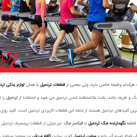
 هرکدام وظیفه خاصی دارند ولی بعضی از
قطعات تردمیل
یا همان
لوازم یدکی ترد
 و ظریف باشد، باعث بلااستفاده شدن تردمیل می شود و استفاده از
تردمیل
را غ
ین کلیدهای تردمیل هستند از جمله این قطعات کاربردی تردمیل است. کلید روی
 قطعه
نگهدارنده جک تردمیل
یا
فیکسر جک
نیز جزئی از قطعات پرمصرف تردمیل 
ل
، انواع ضربه گیر پایه و
ستون تردمیل
که در سایت
کافه ورزش
نیز موجود میباشد و 