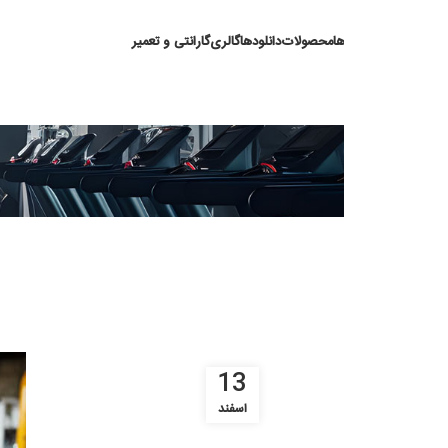
ها
محصولات
دانلودها
گالری
گارانتی و تعمیر
مانیتور ترد
13
اسفند