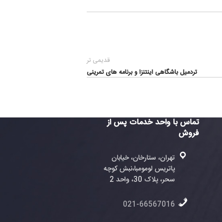
قدیمی تر
گاهی اینتنزا و برنامه های تمرینی
واحد خدمات پس از
ران، ستارخان، خیابان
تریس لومومبا،نبش کوچه
، پلاک 30، واحد 2
021-6656701