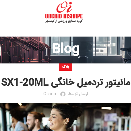
Blog
بلاگ
میل خانگی SX1-20ML
ارسال توسط
Oradm