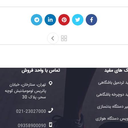
تردمیل باش
تماس با واحد فروش
تماس با 
فروش
تهران، ستارخان، خیابان
پاتریس لومومبا،نبش کوچه
ته
ی
سحر، پلاک 30
پا
سحر
021-23027000
6
ی
09358900090