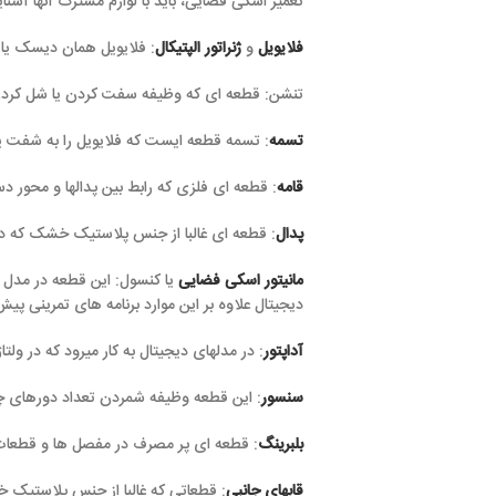
تعمیر اسکی فضایی، باید با لوازم مشترک آنها آشنایی داشته باشیم. در ا
فلایویل
و
ژنراتور الپتیکال
: فلایویل همان دیسک یا محور مغناطیسی گرد
تنشن: قطعه ای که وظیفه سفت کردن یا شل کردن محور مغناطیسی را
تسمه
: تسمه قطعه ایست که فلایویل را به شفت یا محور پدال متصل م
قامه
: قطعه ای فلزی که رابط بین پدالها و محور دستگاه میباشد.
پدال
: قطعه ای غالبا از جنس پلاستیک خشک که در حین تمرین پاها بر 
مانیتور اسکی فضایی
یا کنسول: این قطعه در مدل های دستی فقط مو
دیجیتال علاوه بر این موارد برنامه های تمرینی پیش فرض دارد که ورزش
آداپتور
: در مدلهای دیجیتال به کار میرود که در ولتاژ ها و آمپرهای م
سنسور
: این قطعه وظیفه شمردن تعداد دورهای چرخش فلایویل را به 
بلبرینگ
: قطعه ای پر مصرف در مفصل ها و قطعات حرکت دهنده ی
قابهای جانبی
: قطعاتی که غالبا از جنس پلاستیک خشک تشکیل شده اند 