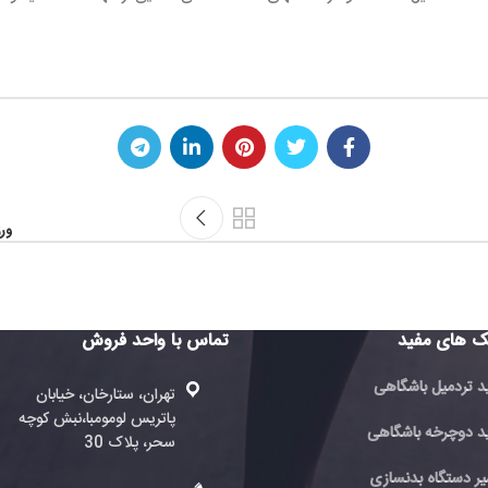
ورزش هوازی به همراه ر
تماس با واحد فروش
تماس با 
فروش
تهران، ستارخان، خیابان
پاتریس لومومبا،نبش کوچه
ته
ی
سحر، پلاک 30
پا
سحر