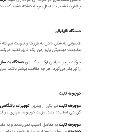
داشتن دسته‌های دو طرف آن خودداری کنید.
تردمیل
به کوچک کردن د
چالش بکشید. با اینحال، توجه داشته باشید که پیاده روی یا دویدن ث
دستگاه قایقرانی
قایقرانی به شکل دادن به بازوها و تقویت نیم تنه کمک می‌کند. هر ح
مقاومت دینامیکی پارو زدن یک قایق تقلید می‌کند. این مقاومت می‌تو
حرکت نرم و طراحی ارگونومیک این
دستگاه بدنسازی
را نیز بکار می‌گیرد. هر چه مقامت بیشتر باشد، سریع تر به اهداف کا
دوچرخه ثابت
دوچرخه ثابت
نیز یکی از بهترین
تجهیزات باشگاهی
است که به کاهش و
گروهی استفاده کنید. مزیت دوچرخه سواری در فضای بسته این است 
دوچرخه ثابت
به مفاصل آسیب نمی‌رساند و به عضلات، فشار بیش از حد 
دوچرخه
می‌تواند با توجه به سطح تناسب اندام و میزان راحتی شما