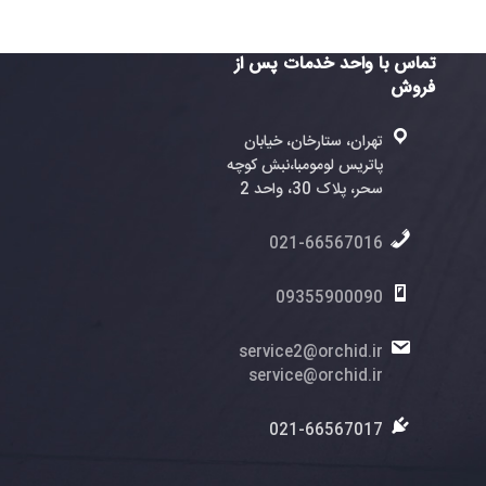
واحد خدمات پس از
ران، ستارخان، خیابان
تریس لومومبا،نبش کوچه
، پلاک 30، واحد 2
021-6656701
0935590009
service2@orchid.
service@orchid.
021-6656701