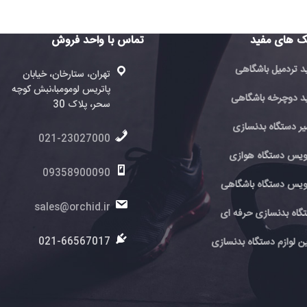
تماس با واحد فروش
تماس با 
فروش
تهران، ستارخان، خیابان
پاتریس لومومبا،نبش کوچه
ته
ی
سحر، پلاک 30
پا
سحر
021-23027000
6
ی
09358900090
اهی
0
sales@orchid.ir
 ای
ir
ir
021-66567017
نسازی
7