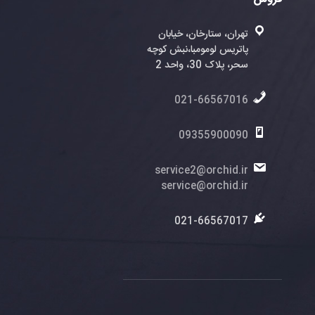
ران، ستارخان، خیابان
تریس لومومبا،نبش کوچه
، پلاک 30، واحد 2
021-6656701
0935590009
service2@orchid.
service@orchid.
021-6656701