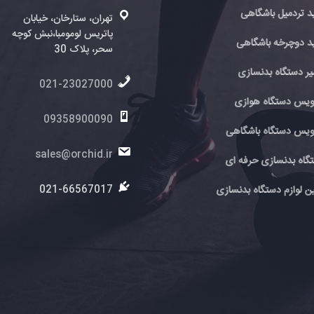
تهران، ستارخان، خیابان
پاتریس لومومبا،نبش کوچه
ته
ی
سحر، پلاک 30
پا
سحر
021-23027000
6
ی
09358900090
اهی
0
sales@orchid.ir
 ای
ir
ir
021-66567017
نسازی
7