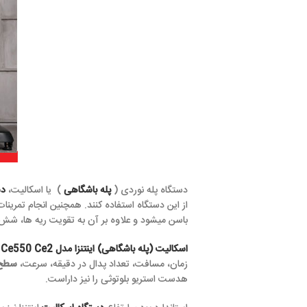
دستگاه پله نوردی (
پله باشگاهی
) یا اسکالیت،
دستگاه بدنسازی هو
از این دستگاه استفاده کنند. همچنین انجام تمرینات متعدد بر روی این 
باسن میشود و علاوه بر آن به تقویت ریه ها، شش ها و قلب نیز کمک
اسکالیت (پله باشگاهی) اینتنزا مدل Ce550 Ce2
ساخت کشور تایوان،
زمان، مسافت، تعداد پدال در دقیقه، سرعت،
سطح کالری
و
ضربان ق
هدست استریو بلوتوثی را نیز داراست.