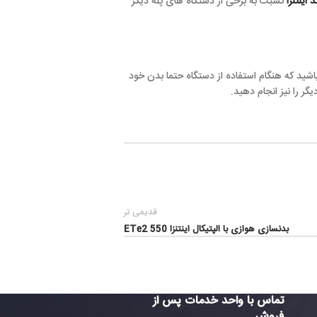
خی از دستگاه های پله دیگر
اده از دستگاه حتما بدن خود
ید.
قدیمی تر
 الپتیکال اینتنزا 550 ETe2
واحد خدمات پس از