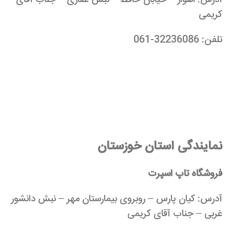
آدرس: اهواز – خیابان حافظ – نبش غفاری – جناب آقای
کریمی
تلفن: 32236086-061
نمایندگی استان خوزستان
فروشگاه تاپ اسپرت
آدرس: کیان پارس – روبروی بیمارستان مهر – نبش دانشور
غربی – جناب آقای کریمی