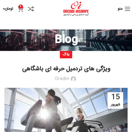
0
منو
تومان
۰
Blog
بلاگ
ویژگی های تردمیل حرفه ای باشگاهی
Oradm
15
شهریور