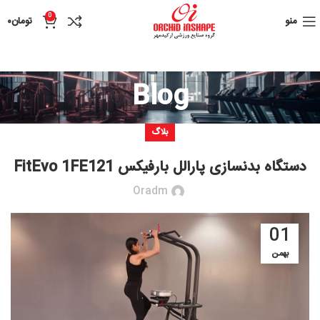
0
منو
تومان
۰
Blog
بلاگ
دستگاه بدنسازی پارالل بارفیکس FitEvo 1FE121
Oradm
01
بهمن