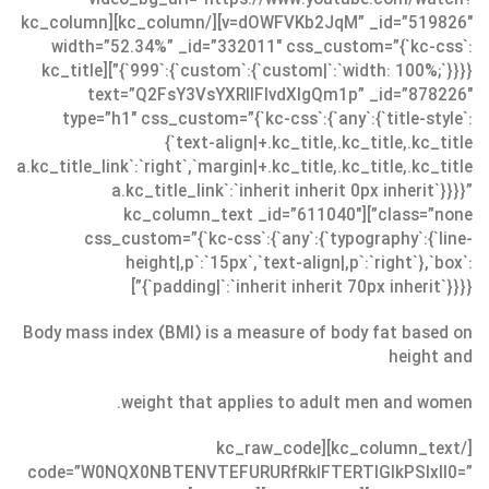
video_bg_url=”https://www.youtube.com/watch?
v=dOWFVKb2JqM” _id=”519826″][/kc_column][kc_column
width=”52.34%” _id=”332011″ css_custom=”{`kc-css`:
{`999`:{`custom`:{`custom|`:`width: 100%;`}}}}”][kc_title
text=”Q2FsY3VsYXRlIFlvdXIgQm1p” _id=”878226″
type=”h1″ css_custom=”{`kc-css`:{`any`:{`title-style`:
{`text-align|+.kc_title,.kc_title,.kc_title
a.kc_title_link`:`right`,`margin|+.kc_title,.kc_title,.kc_title
a.kc_title_link`:`inherit inherit 0px inherit`}}}}”
class=”none”][kc_column_text _id=”611040″
css_custom=”{`kc-css`:{`any`:{`typography`:{`line-
height|,p`:`15px`,`text-align|,p`:`right`},`box`:
{`padding|`:`inherit inherit 70px inherit`}}}}”]
Body mass index (BMI) is a measure of body fat based on
height and
weight that applies to adult men and women.
[/kc_column_text][kc_raw_code
code=”W0NQX0NBTENVTEFURURfRklFTERTIGlkPSIxIl0=”