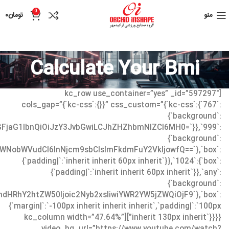
0
منو
تومان
۰
Calculate Your Bmi
[kc_row use_container=”yes” _id=”597297″
cols_gap=”{`kc-css`:{}}” css_custom=”{`kc-css`:{`767`:
{`background`:
dGFjaG1lbnQiOiJzY3JvbGwiLCJhZHZhbmNlZCI6MH0=`}},`999`:
{`background`:
WNobWVudCI6InNjcm9sbCIsImFkdmFuY2VkIjowfQ==`},`box`:
{`padding|`:`inherit inherit 60px inherit`}},`1024`:{`box`:
{`padding|`:`inherit inherit 60px inherit`}},`any`:
{`background`:
dHRhY2htZW50Ijoic2Nyb2xsIiwiYWR2YW5jZWQiOjF9`},`box`:
{`margin|`:`-100px inherit inherit inherit`,`padding|`:`100px
inherit 130px inherit`}}}}”][kc_column width=”47.64%”