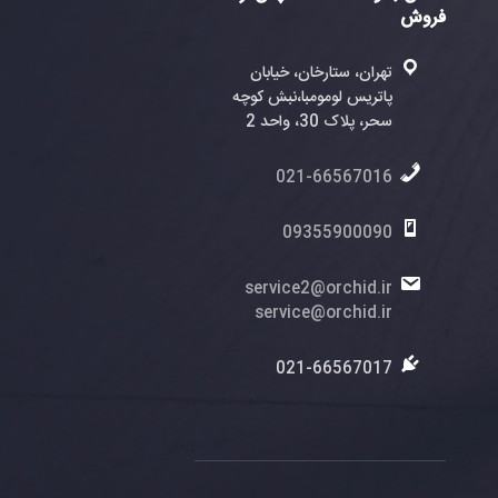
ران، ستارخان، خیابان
تریس لومومبا،نبش کوچه
، پلاک 30، واحد 2
021-6656701
0935590009
service2@orchid.
service@orchid.
021-6656701