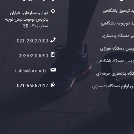
فروش
تهران، ستارخان، خیابان
پاتریس لومومبا،نبش کوچه
ته
ی
سحر، پلاک 30
پا
سحر
021-23027000
6
ی
09358900090
اهی
0
sales@orchid.ir
 ای
ir
ir
021-66567017
نسازی
7