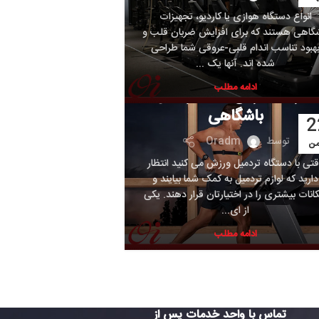
ی یا کاردیو، تجهیزات
رای افزایش ضربان قلب و
 قلبی-عروقی شما طراحی
 آنها یک ...
بندی نشده
مه مطلب
ن قلب تردمیل
گاهی
Oradm
یل ورزش می کنید انتظار
یل به کمک شما بیایند و
اختیارتان قرار دهند. یکی
 ای...
مه مطلب
واحد خدمات پس از