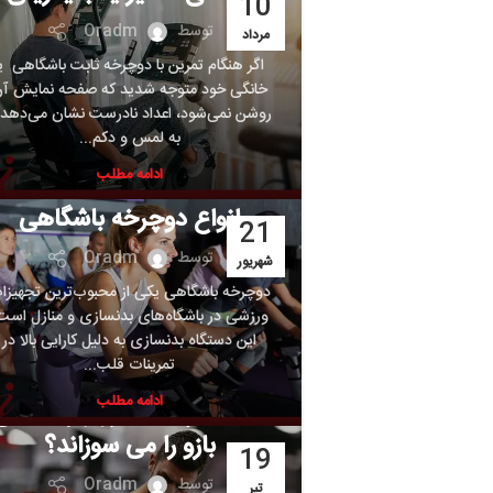
4
10
توسط
Oradm
مرداد
به
اگر هنگام تمرین با دوچرخه ثابت باشگاهی یا
خانگی خود متوجه شدید که صفحه نمایش آن
من
روشن نمی‌شود، اعداد نادرست نشان می‌دهد یا
بر
به لمس و دکم...
ادامه مطلب
دسته‌بندی نشده
انواع دوچرخه باشگاهی
7
21
توسط
Oradm
شهریور
مر
دوچرخه باشگاهی یکی از محبوب‌ترین تجهیزات
ورزشی در باشگاه‌های بدنسازی و منازل است.
م
این دستگاه بدنسازی به دلیل کارایی بالا در
بر
تمرینات قلب...
دسته‌بندی نشده
ادامه مطلب
دستگاه پشت بازو چربی های
ن
بازو را می سوزاند؟
1
19
توسط
Oradm
تیر
خر