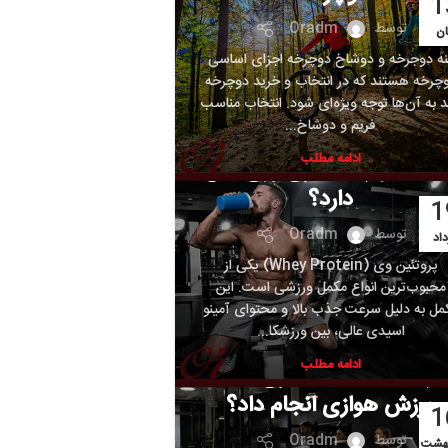
Oradm
خ دوچرخه اجزای اساسی
 انتخاب و خرید دوچرخه
بندی نشده
یژه‌ای شود. انتخاب مناسب
 دوشاخ...
پروتئین وی WHEY 3HD
مه مطلب
اثیری روی بدن
رد؟
Oradm
پروتئین وی (Whey Protein) یکی از
مکمل‌ ورزشی است. این
ذب بالا و محتوای آمینو
 بین ورزشکا...
بندی نشده
مه مطلب
 بدنسازی میشه
 انجام داد؟
Oradm