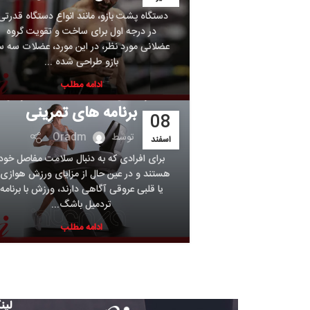
دستگاه پشت بازو، مانند انواع دستگاه قدرتی،
ه
در درجه اول برای ساخت و تقویت گروه
مه
عضلانی مورد نظر، در این مورد، عضلات سه سر
ش
بازو طراحی شده ...
دسته‌بندی نشده
ادامه مطلب
تردمیل باشگاهی اینتنزا و
س
برنامه های تمرینی
5
08
توسط
Oradm
اسفند
به
برای افرادی که به دنبال سلامت مفاصل خود
هستند و در عین حال از مزایای ورزش هوازی و
یا قلبی عروقی آگاهی دارند، ورزش با برنامه
م
تردمیل باشگ...
ادامه مطلب
لینک های مفید