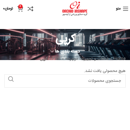
0
منو
تومان
۰
کرپی
دسته بندی ها
Home
»
قطعات و تجهیزات دوچرخه
»
FSA
»
کرپی
هیچ محصولی یافت نشد.