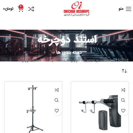
0
منو
تومان
۰
استند دوچرخه
دسته بندی ها
Home
»
قطعات و تجهیزات دوچرخه
»
Topeak
»
استند دوچرخه