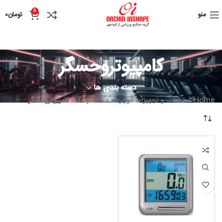
0
منو
تومان
۰
کامپیوتروحسگر
دسته بندی ها
Home
»
قطعات و تجهیزات دوچرخه
»
Topeak
»
کامپیوتروحسگر