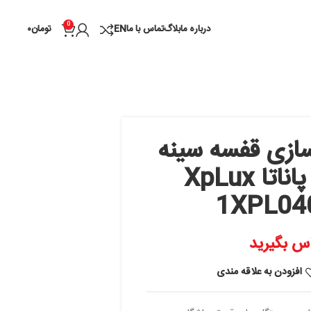
0
درباره ما
بلاگ
تماس با ما
EN
تومان
۰
سه سینه
ار پاناتا XpLux
 مندی