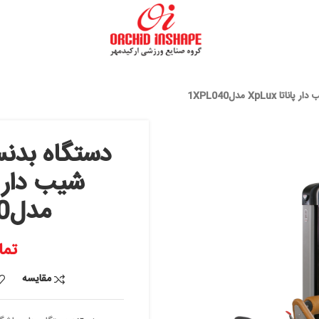
دستگاه بدنسازی قف
شیب د
مدل1XPL040
تماس بگیرید
مقایسه
افزودن به علاقه