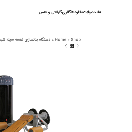
ها
محصولات
دانلودها
گالری
گارانتی و تعمیر
Shop
»
Home
»
دستگاه بدنسازی قفسه سینه شیب دار پاناتا XpLux مدل1XPL040