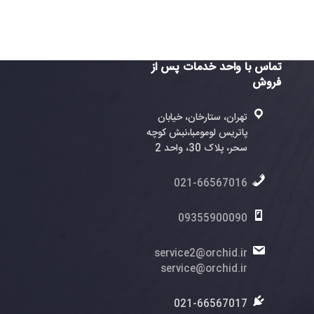
واحد خدمات پس از
ران، ستارخان، خیابان
تریس لومومبا،نبش کوچه
، پلاک 30، واحد 2
021-6656701
0935590009
service2@orchid.
service@orchid.
021-6656701