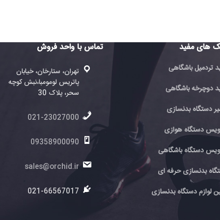
تماس با واحد فروش
تماس با 
فروش
تهران، ستارخان، خیابان
پاتریس لومومبا،نبش کوچه
ته
ی
سحر، پلاک 30
پا
سحر
021-23027000
6
ی
09358900090
اهی
0
sales@orchid.ir
 ای
ir
ir
021-66567017
نسازی
7