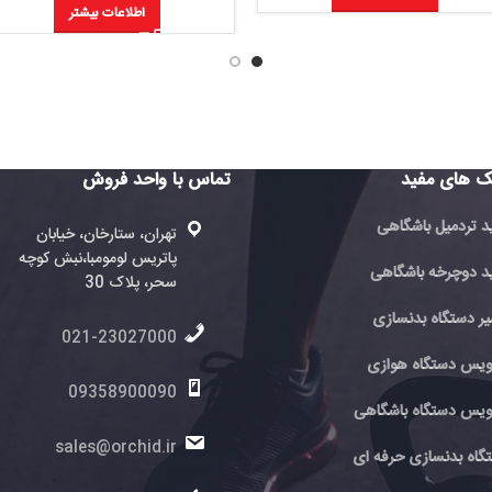
اطلاعات بیشتر
تماس با واحد فروش
تماس با 
فروش
تهران، ستارخان، خیابان
پاتریس لومومبا،نبش کوچه
ته
ی
سحر، پلاک 30
پا
سحر
021-23027000
6
ی
09358900090
اهی
0
sales@orchid.ir
 ای
ir