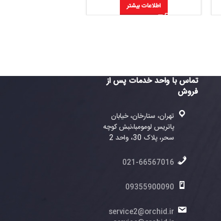
اطلاعات بیشتر
اطلاعات بیشتر
واحد خدمات پس از
ران، ستارخان، خیابان
تریس لومومبا،نبش کوچه
، پلاک 30، واحد 2
021-6656701
0935590009
service2@orchid.