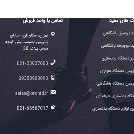
تماس با واحد فروش
تماس با 
فروش
تهران، ستارخان، خیابان
پاتریس لومومبا،نبش کوچه
ته
ی
سحر، پلاک 30
پا
سحر
021-23027000
6
ی
09358900090
اهی
0
sales@orchid.ir
 ای
ir
ir
021-66567017
نسازی
7