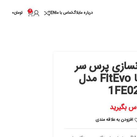
0
درباره ما
بلاگ
تماس با ما
EN
تومان
۰
پرس سر
شانه پاناتا FitEvo مدل
 مندی