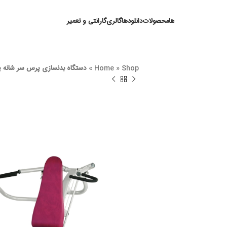
ها
محصولات
دانلودها
گالری
گارانتی و تعمیر
Shop
»
Home
»
دستگاه بدنسازی پرس سر شانه پاناتا FitEvo مدل 1FE025