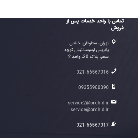
واحد خدمات پس از
ران، ستارخان، خیابان
تریس لومومبا،نبش کوچه
، پلاک 30، واحد 2
021-6656701
0935590009
service2@orchid.
service@orchid.
021-6656701