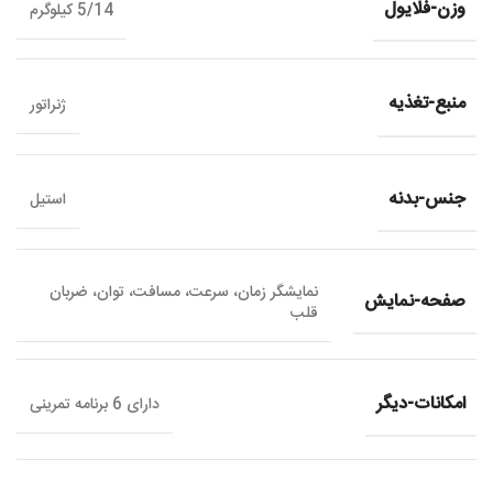
وزن-فلایول
5/14 کیلوگرم
منبع-تغذیه
ژنراتور
جنس-بدنه
استیل
نمایشگر زمان، سرعت، مسافت، توان، ضربان
صفحه-نمایش
قلب
امکانات-دیگر
دارای 6 برنامه تمرینی