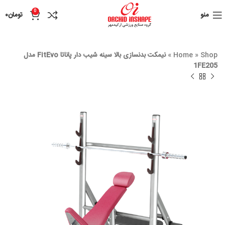
0
منو
تومان
۰
Shop
»
Home
»
نیمکت بدنسازی بالا سینه شیب دار پاناتا FitEvo مدل
1FE205