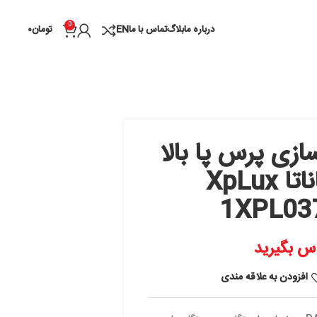
0
درباره ما
بلاگ
تماس با ما
EN
تومان
۰
 پا بالا
تا XpLux
 مندی