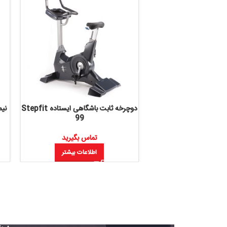
دوچرخه ثابت باشگاهی ایستاده Stepfit
نیمکت بدنسازی بالا سی
99
FitEvo مدل 1FE205
تماس بگیرید
تماس بگ
اطلاعات بیشتر
اطلاعات 