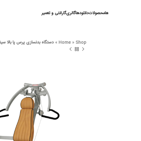
ها
محصولات
دانلودها
گالری
گارانتی و تعمیر
Shop
»
Home
»
دستگاه بدنسازی پرس پا بالا سینه پاناتا XpLux مدل1XPL037