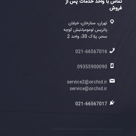
واحد خدمات پس از
ران، ستارخان، خیابان
تریس لومومبا،نبش کوچه
، پلاک 30، واحد 2
021-6656701
0935590009
service2@orchid.
service@orchid.
021-6656701