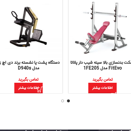
نه شیب دار پاناتا
دستگاه پشت پا نشسته برند دی اچ زد
تردمیل با
مدل D940s
یرید
تماس بگیرید
بیشتر
اطلاعات بیشتر