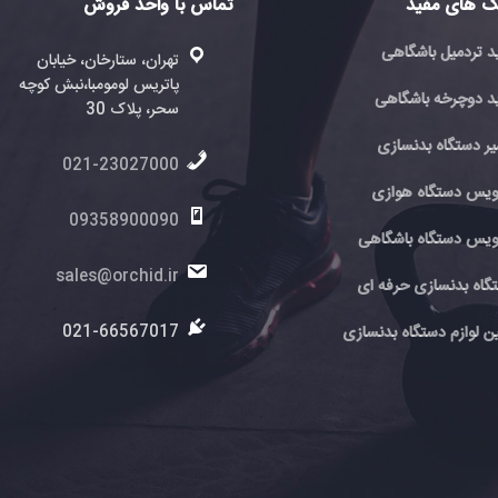
تماس با واحد فروش
تماس با 
فروش
تهران، ستارخان، خیابان
پاتریس لومومبا،نبش کوچه
ته
ی
سحر، پلاک 30
پا
سحر
021-23027000
6
ی
09358900090
اهی
0
sales@orchid.ir
 ای
ir
ir
021-66567017
نسازی
7