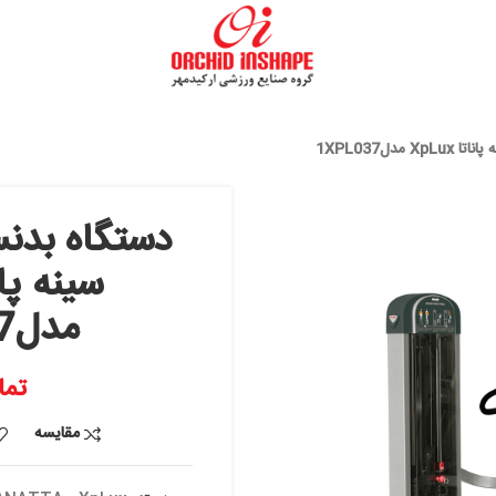
دستگاه بدنسازی پرس
سینه پانا
مدل1XPL037
تماس بگیرید
مقایسه
افزودن به علاقه