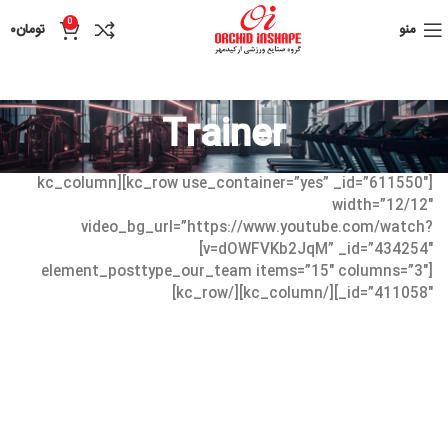
0
منو
تومان
۰
Trainer
[kc_row use_container=”yes” _id=”611550″][kc_column
width=”12/12″
video_bg_url=”https://www.youtube.com/watch?
v=dOWFVKb2JqM” _id=”434254″]
[element_posttype_our_team items=”15″ columns=”3″
_id=”411058″][/kc_column][/kc_row]