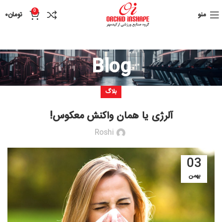
0
منو
تومان
۰
Blog
بلاگ
آلرژی یا همان واکنش معکوس!
Roshi
03
بهمن