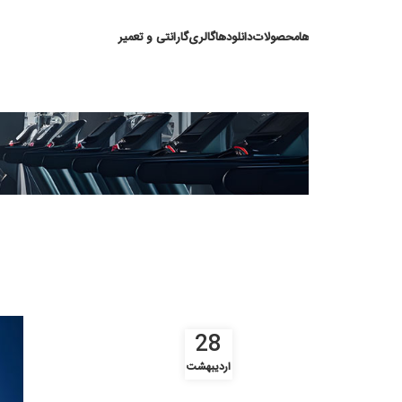
ها
محصولات
دانلودها
گالری
گارانتی و تعمیر
افتادگی
28
اردیبهشت