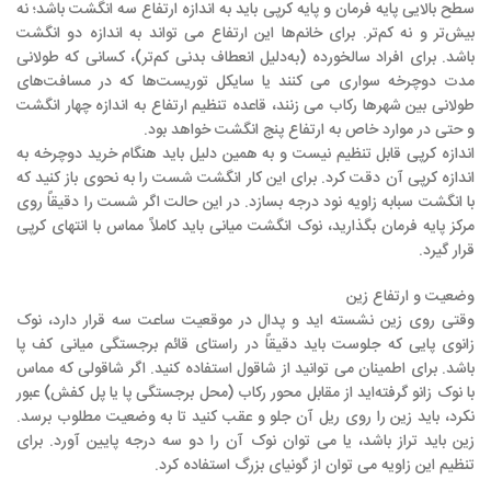
سطح بالایی پایه فرمان و پایه کرپی باید به اندازه ارتفاع سه انگشت باشد؛ نه
بیش‌تر و نه کم‌تر. برای خانم‌ها این ارتفاع می تواند به اندازه دو انگشت
باشد. برای افراد سالخورده (به‌دلیل انعطاف بدنی کم‌تر)، کسانی که طولانی
مدت دوچرخه سواری می کنند یا سایکل توریست‌ها که در مسافت‌های
طولانی بین شهرها رکاب می زنند، قاعده تنظیم ارتفاع به اندازه چهار انگشت
و حتی در موارد خاص به ارتفاع پنج انگشت خواهد بود.
اندازه کرپی قابل تنظیم نیست و به همین دلیل باید هنگام خرید دوچرخه به
اندازه کرپی آن دقت کرد. برای این کار انگشت شست را به نحوی باز کنید که
با انگشت سبابه زاویه نود درجه بسازد. در این حالت اگر شست را دقیقاً روی
مرکز پایه فرمان بگذارید، نوک انگشت میانی باید کاملاً مماس با انتهای کرپی
قرار گیرد.
وضعیت و ارتفاع زین
وقتی روی زین نشسته اید و پدال در موقعیت ساعت سه قرار دارد، نوک
زانوی پایی که جلوست باید دقیقاً در راستای قائم برجستگی میانی کف پا
باشد. برای اطمینان می توانید از شاقول استفاده کنید. اگر شاقولی که مماس
با نوک زانو گرفته‌اید از مقابل محور رکاب (محل برجستگی پا یا پل کفش) عبور
نکرد، باید زین را روی ریل آن جلو و عقب کنید تا به وضعیت مطلوب برسد.
زین باید تراز باشد، یا می توان نوک آن را دو سه درجه پایین آورد. برای
تنظیم این زاویه می توان از گونیای بزرگ استفاده کرد.