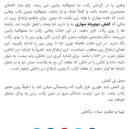
وقتی پا در گردش رکاب به منتهاالیه پایین می رسد، زانو باید انحنای
مختصری داشته باشد و کاملاً صاف و باز نباشد. منتهاالیه پایین رکاب وقتی
است که قامه موازی با لوله زین باشد، نه زمین. برای تنظیم ارتفاع زین، در
حالی که
کفش دوچرخه سواری
به پا دارید اما پنجه را قفل نکرده اید، پاشنه
ها را روی رکاب قرار دهید. در این حالت وقتی رکاب به منتهاالیه پایین
می‌رسد، دیگر نبایستی بتوانید بدون کج کردن لگن روی زین پا را روی رکاب
نگه دارید. در این حالت فاصله توپی تنه تا روی زین را اندازه بگیرید. این
همان ارتفاع زین مطلوب شماست. این ارتفاع باید تقریباً به اندازه درز داخلی
شلوار ضرب در ۰.۸۸۳ باشد. برای اندازه گیری درز داخلی، باید پشت به دیوار
تکیه داده و کتابی را در حالی که عطف آن رو به بالاست میان دو پا در محل
کشاله ها قرار دهید. از عطف کتاب تا زمین، ارتفاع درز داخلی شلوار است.
محل پل کفش
پل کفش باید طوری قرار بگیرد که برجستگی میانی کف پا دقیقاً روی محور
رکاب باشد. به این ترتیب حداکثر نیرو در حین رکاب زدن به پدال منتقل
خواهد شد.
تهیه و تنظیم: میلاد درگاهی