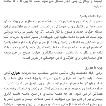
گردیده و ریکاوری بدن دچار مشکل می شود. شب ها بین 6 تا 8 ساعت
بخوابید.
تنوع داشته باشید
بسیاری از بدنسازان و افرادی که به باشگاه های بدنسازی می روند ممکن
است دچار بی انگیزگی و بی حوصلگی در تمرینات شوند. برای جلوگیری از این
مسئله حرکات جدید و متنوع را بکار بگیرید. اگر چه تغییر در برنامه ورزشی
مهم است اما همواره دقت نمایید این تغییرات در مسیر کمک به تمرینات شما
برای دستیابی به اهداف ورزشیتان باشد. از سوی دیگر به خاطر داشته باشید
که منظور این نیست که هر هفته دائما برنامه تمرینی خود را تغییر دهید، بلکه
نکته مورد نظر به یاد داشتن اهمیت بکارگیری حرکات متنوع در طی برنامه
های بدنسازیتان برای جلوگیری از بی حوصلگی در تمرین است.
وزنه یا هوازی
برخی افراد معتقدند برای داشتن اندامی متناسب تنها تمرینات
هوازی
کافی
است . باید بدانید که هوازی بدون تمرینات با وزنه اندام چاق شما را به
اندامی باریکتر اما همچنان حاوی توده های چربی تبدیل می نماید. تمرینات
مداوم بدنسازی به بهبود متابولیسم بدن کمک می نماید و اندامتان رفته رفته
عضلانی تر می شود. هر چه عضله بیشتری در بدن داشته باشید کالری
بیشتری نیز در طی روز می سوزانید. داشتن عضلات بیشتر و چربی کمتر به
این معنی است که شما از بدنی سفت تر، قوی تر، و زیباتر برخوردار خواهید