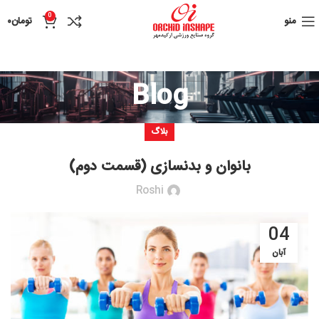
0
منو
تومان
۰
Blog
بلاگ
بانوان و بدنسازی (قسمت دوم)
Roshi
04
آبان