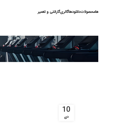
ها
محصولات
دانلودها
گالری
گارانتی و تعمیر
بدنس
10
دی