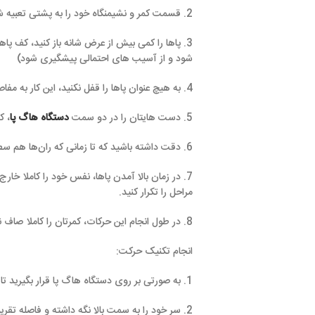
2. قسمت کمر و نشیمنگاه خود را به پشتی تعبیه شده بر روی دستگاه بچسبانید و شانه ی خود را نیز زیر قسمت بالای دستگاه هاگ، قرار دهید.
3. پاها را کمی بیش از عرض شانه‌ باز کنید، کف پاهایتان را در جای پای دستگاه، مستحکم کنید. (برای این ورزش،
شود و از آسیب های احتمالی پیشگیری شود)
4. به هیچ عنوان پاها را قفل نکنید، این کار به مفاصل زانو آسیب می رسد. این حالت ایستاده ، نقطه شروع حرکت است.
5. دست هایتان را در دو سمت
دستگاه هاگ پا
، که دستگیره های ان ق
6. دقت داشته باشید که تا زمانی که ران‌‌ها هم‌ سطح با زمین باشد ، به پایین حرکت کنید. (در این حالت زاویه ایجاد شده بین ساق و کشاله در حدود 90 درجه است.)
7. در زمان بالا آمدن پاها، نفس خود را کاملا خارج کنید و یک باز
مراحل را تکرار کنید.
8. در طول انجام این حرکات، کمرتان را کاملا صاف نگه دارید و حتی می توانید از کمربند های ویژه
انجام تکنیک حرکت:
1. به صورتی بر روی دستگاه هاگ پا قرار بگیرید تا کمر شما به فوم دستگاه محکم شود .
2. سر خود را به سمت بالا نگه داشته و فاصله تقریبی میان کف پا ها، در حدود 20 سانتی متر باشد.