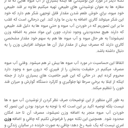
نكته ديگر در مورد اين نوشيدني ها اينكه بسياري از آب ميوه هايي كه ما از
مغازه ها به عنوان نوشيدني هاي طبيعي تهيه ميكنيم علاوه بر قند طبيعي
خود ميوه، براي خوش طعم شدن مقدار قابل توجهي شكر هم دارد كه خود
اين شكر ميتواند كالري اضافه به بدن ما وارد كند. اين درحالي است كه اغلب
ما بر اين تصوريم كه در خوردن آب ميوه و حتي ميوه ها به دليل قند طبيعي
كه دارند هيچ محدوديتي وجود ندارد، چون اين مواد منجر به اضافه وزن
نميشوند! به هر حال ميوه و آب ميوه ها هم به سهم خود مقدار مشخصي
كالري دارند كه مصرف بيش از مقدار نياز آن ها ميتواند افزايش وزن را به
دنبال داشته باشد.
اتفاقا اين حساسيت در مورد آب ميوه ها بيش تر هم ميشود. وقتي آب ميوه
مصرف ميكنيم در حقيقت بدنمان را از فيبري كه درون ميو ه وجود دارد
محروم كرده ايم. در حالي كه اين فيبر خاصيت هاي بسياري دارد از جمله
اينكه از ابتلا به برخي سرطا نها جلوگيري و كاركرد دستگاه گوارش و ميزان قند
خون را تنظيم ‌میکند.
به طور كلي منظور از اين توضيحات صرف نظر كردن از نوشیدن آب ميو ه ها
نيست بلكه توصيه اکید بر اين است كه با توجه به مردود بودن اين تصور كه
خوردن آب ميوه منجر به اضافه وزن نميشود، مصرف آن تا حد امكان
محدود شود. همچنين اين نکته مهم را فراموش نكنيم كه چاقي و اضافه
وزن
امري نيست كه یک شبه رخ دهد؛ چاقي به صورت خزنده در ساليان زندگي و