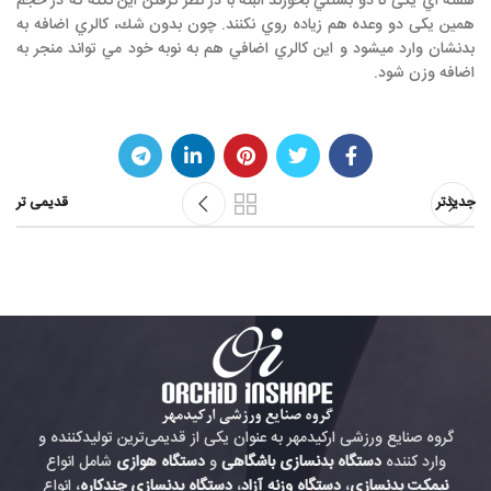
هفته اي یکی تا دو بستني بخورند البته با در نظر گرفتن اين نكته كه در حجم
همين یکی دو وعده هم زياده روي نكنند. چون بدون شك، كالري اضافه به
بدنشان وارد ميشود و اين كالري اضافي هم به نوبه خود مي تواند منجر به
اضافه وزن شود.
جدیدتر
قدیمی تر
گروه صنایع ورزشی ارکیدمهر به عنوان یکی از قدیمی‌ترین تولیدکننده و
وارد کننده
دستگاه بدنسازی باشگاهی
و
دستگاه هوازی
شامل انواع
نیمکت بدنسازی
،
دستگاه وزنه آزاد
،
دستگاه بدنسازی چندکاره
، انواع