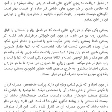
در مقابل دريافت تدريجي كالري هاي اضافه در بدن ايجاد ميشود و از آنجا
كه خلاص شدن از شر چربي هاي اضافي كار ساده اي نيست بهتر است
الگوهاي درست تغذيه را رعايت كنيم تا بتوانيم از خطر بروز چاقي و عوارض
آن در امان بمانيم.
بستني یکی ديگر از خوراكي هايي است كه در فصل بهار و تابستان با اقبال
بيشتري روبه رو مي شود. در مورد اين خوراكي پرطرفدار بايد گفت اگر
بستني فقط بستني باشد، يعني ترکیب شير با اسانس و مقدار كمي شكر،
ميان وعده نامناسبي نيست اما نكته اينجاست كه نه تنها مقدار شيريني
بستني هايي كه در بازار وجود دارد بسيار بالاست بلكه چربي به كار رفته در
آنها هم مقدار قابل توجهي است و اتفاقا همين ويژگي است كه آنها را لذيذ و
باب طبع تر هم ميكند. همين ويژگي ها ضروری می سازد تا ما در خوردن
بستني احتياط بيشتري به خرج بدهيم. البته منظور نخوردن بستني نيست
بلكه پاي ميزان مناسب مصرف آن در ميان است.
در مورد افرادي كه رژيم غذايي ويژه اي دارند پزشك متخصص، مصرف كردن
يا نكردن بستني و حتي مقدار آن را مشخص ميكند. اما توصيه به افرادي كه
مشتاق هستند خودشان مراقب وضعيت سلامت جسمانيشان باشند اين
نيست كه بستني را از برنامه غذايي شان حذف كنند، اين افراد بايد در نظر
داشته باشند كه ميزان مصرف آن ها كنترل شده باشد. اين افراد ميتوانند