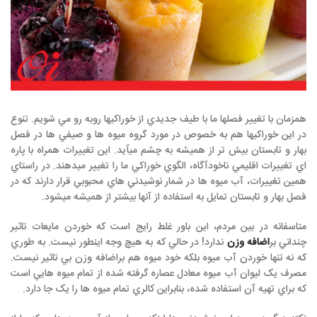
همزمان با تغيير فصلها ما با طيف جديدي از خوراكيها روبه رو مي شويم. تنوع
در اين خوراكيها هم به خصوص در مورد گروه ميوه ها و صيفي ها در فصل
بهار و تابستان بيش تر از هميشه به چشم ميآيد. اين تغييرات همراه با پاره
اي تغييرات اقليمي ناخودآگاه، الگوي خوراكي ما را تغيير ميدهند. در راستاي
همين تغييرات، آب ميوه ها در شمار نوشيدني هاي محبوبي قرار دارند كه در
فصل بهار و تابستان تمايل به استفاده از آنها بيشتر از هميشه ميشود.
متاسفانه در بين مردم، اين باور غلط رايج است كه خوردن مايعات تاثير
چنداني بر
اضافه وزن
ندارد! در حالي كه به هيچ وجه اينطور نيست. به طوري
كه نه تنها خوردن آب ميوه بلكه خود ميوه هم براضافه وزن بي تاثير نيست.
مصرف یک ليوان آب ميوه معادل عصاره گرفته شده از تمام ميوه هايي است
كه براي تهيه آن استفاده شده، بنابراين كالري تمام ميوه ها را یک جا دارد.