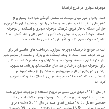
دوچرخه سواری در خارج از ایتالیا
فقط ایتالیا یا شهر میلان نیست که مشکل آلودگی هوا دارد. بسیاری از
کشورهای دیگر نیز کم و بیش همین مشکل را دارند و خیلی از آن ها نیز برای
حل این مسئله به فکر ترویج فرهنگ دوچرخه سواری و استفاده از دوچرخه
هستند. فرهنگ دوچرخه سواری هم اکنون در کشورهایی مانند آلمان، هلند،
دانمارک، سوئد، چین، ژاپن و بنگلادش تا حدودی جا افتاده است.
البته در جوامع با فرهنگ دوچرخه سواری، زیرساخت های مناسبی نیز برای
این کار فراهم شده است، از جمله ایستگاه های بزرگ و متعدد در سراسر شهر
برای نگهداشتن و عرضه دوچرخه های اشتراکی و همینطور خطوط مستقل
برای دوچرخه سواران در خیابان ها. سان فرانسیسکو، پورتلند، مدیسون،
لینکلن و شهرهای دوقلوی مینیاپولیس و سنت پال از جمله شهرهای
آمریکایی هستند که فرهنگ دوچرخه سواری را فعالانه پذیرفته و اجرایی
کرده اند.
در سال 2011، موفق ترین کشور در ترویج استفاده از دوچرخه سواری هلند
بود، در این کشور، به ازای هر نفر، یک دوچرخه وجود داشته است. هلند
جمعیتی معادل 16.65 میلیون نفری هلند در سال 2011 داشته و برای
دوچرخه سواری نیز16.5 میلیون دوچرخه داشتند. بنابراین 99.1 درصد از