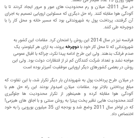
شهر، روزی 15 عدد سیگار می کشند.
در سال 2011، میلان و رم محدودیت های عبور و مرور ایجاد کردند تا با
آلودگی هوا مقابله کنند. راه حل دیگری که مسئولین اروپایی تصمیم به اجرای
آن گرفتند، پرداخت پول به شهروندانی بود که مسیر خانه و محل کار را با
دوچرخه طی کنند.
فرانسه نیز در سال 2014 این روش را امتحان کرد. مقامات این کشور به
شهروندانی که تا محل کار خود با
دوچرخه
بروند، به ازای هر کیلومتر، یک
صدم فرانک بدهند. ولی این طرح ادامه پیدا نکرد، چراکه با اقبال عمومی
مواجه نشد و تعداد شرکت کنندگان کم تر از انتظارات دولت بود. ولی این
روش در بعضی کشورهای دیگر اروپایی موفقیت آمیزتر بوده است
در میلان طرح پرداخت پول به شهروندان بار دیگر تکرار شد، با این تفاوت که
مبلغ پرداختی بالاتر بود .مقامات میلان امیدوار بودند این راه حل هم با
آلودگی هوا مقابله کرده و همینطور از تکرار محدودیت ها جلوگیری
کنند.محدودیت هایی نظیر پخت پیتزا به روش سنتی و با اجاق های هیزمی!
که در اواخر سال 2011 وضع شد و بودجه ای 35 میلیون یورویی را به خود
اختصاص داد.