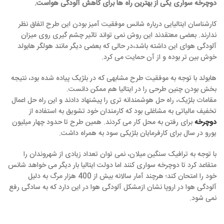
دوچرخه سواری یکی از بهترین راه ها برای کاهش آلودگی هواست.
کارشناسان ایتالیایی درباره شانس موفقیت آمیز بودن این طرح اتفاق نظر
ندارند. بعضی معتقدند این روش نمی تواند تاثیر چشم گیری روی میزان
آلودگی هوای این داشته باشد،در حالی که بعضی دیگر مانند هولگر هابولد
خوش بین تر بوده و از آن حمایت می کرد.
هابولد با توجه به موفقیت طرح مشابهی که در بلژیک پیاده شده بود، نتیجه
بخش بودن چنین طرحی را در ایتالیا هم ممکن دانست.
مقامات بلژیک، راه حل هوشمندانه تری را پیشنهاد دادند و این راه حل اعمال
تخفیف مالیاتی به مشاغلی بود که کارمندان خود تشویق به استفاده از
دوچرخه
برای رفتن به محل کار می کردند. همین طرح تا حدود چهار میلیون
یورو در سال برای کارفرمایان بلژیکی سود به همراه داشت.
با توجه به ترافیک سنگین میلان، نمی توان تعداد زیادی از شهروندان را
متقاعد کرد تا دوچرخه سواری کنند اما دولت ایتالیا بار دیگر می خواهد شانس
خود را امتحان کند؛ هرچند آمار سالانه بیش از 400 هزار مرگ به دلیل
آلودگی هوا در اروپا نشان ازمشکل آلودگی هوا در این دارد که به سادگی رفع
نمی شود.