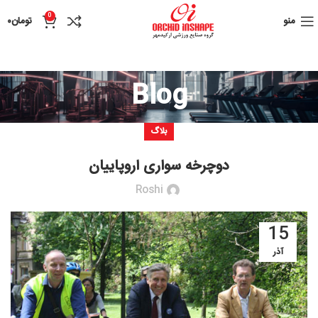
0
منو
تومان
۰
Blog
بلاگ
دوچرخه سواری اروپاییان
Roshi
15
آذر