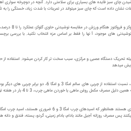
ده های بسیاری برای سلامتی دارد. آنچه در دوچرخه سواری اهمیت دارد، این است 
چای سبز میتواند در تمرینات با شدت زیاد، خستگی را به تأخیر بیندازد
تحقیقات اخیر نشان داده که نوشیدن ترکیبی از گلوکز و فروکتوز هنگام ورزش در مقا
، آ نها را فقط بر اساس مزه انتخاب نکنید. با بررسی برچسب آنها مطمئن شوید 
کافئین، عملکرد بدن را تقویت میکند. کا
زمانی که انسان غارنشین به خاطر غذا، شکار میکرد، نسبت استفاده از چربی های سالم امگا 3 و امگا 6، دو بر
خوردن ماهی چرب، 3 تا 4 بار در هفته توصیه میشود.
ند، اسید چرب امگا 9 نیز مهم است.
 آجیل مانند بادام، بادام زمینی، گردو، پسته، فندق و دانه هایی چون کنجد و ک