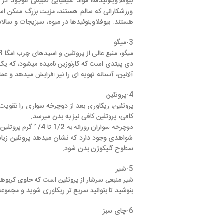
بیوفلاوینوئیدها، مواد شیمیایی طبیعی موجود در غذاها هستند که 
ورزشکارانی که سالم هستند، مزیت بزرگ ممکن است این باشد که این 
هستند. بیوفلاوینوئیدها در میوه، سبزیجات و سالاد یافت میشوند،بنابرا
3-میگو
میگو، منبع عالی از پروتئ
دی پیتدی است که کارنوزین نامیده میشود، که یک آنتی اکسیدان قوی 
آلانین، آستانه تهویه ای را نیز افزایش میدهد و عملکرد سرعتی را تقو
4-پروتئین
پروتئین، ریکاوری بعد از دوچرخه سواری را تقویت می کند. بعد از د
کافی، پروتئین کافی نیز به بدن میرسد.
دوچرخه سواران روزانه به 1/2 تا 1/4 گرم پروتئین به ازای هر کیلوگرم وزن بدن خود نیاز دارند.
شواهدی وجود دارد که نشان میدهد پروتئین زیاد می تواند نوعی تأثی
سطوح گلیکوژن بدن شود.
5-شیر
شیر منبعی سرشار از پروتئین است که حاوی کربوهیدرات خوبی بوده و م
بنوشید تا بتوانید سریع تر ریکاوری شوید و مجموعه تمرینات شدیدتری 
6-چای سبز