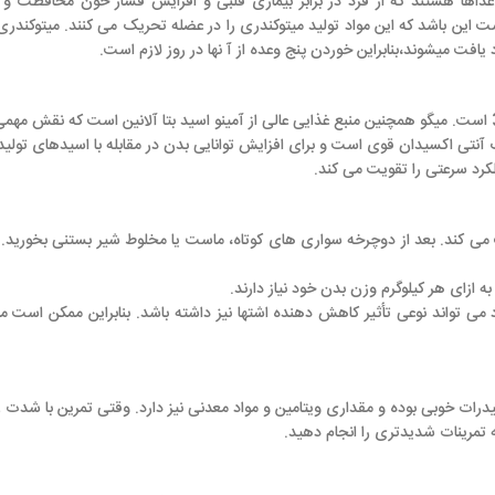
از فرد در برابر بیماری قلبی و افزایش فشار خون محافظت و سطوح قند خون را 
مواد تولید میتوکندری را در عضله تحریک می کنند. میتوکندری ها محل تولید ا
ین خوردن پنج وعده از آ نها در روز لازم است.
ین و اسیدهای چرب امگا 3 است. میگو همچنین منبع غذایی عالی از آمینو اسید بتا آلانین است که نقش مهمی در بدن
است و برای افزایش توانایی بدن در مقابله با اسیدهای تولید شده به هنگام ورز
یت می کند.
وچرخه سواری های کوتاه، ماست یا مخلوط شیر بستنی بخورید. با پیروی از یک رژ
ر کاهش دهنده اشتها نیز داشته باشد. بنابراین ممکن است مانع خوردن کربوهیدر
قداری ویتامین و مواد معدنی نیز دارد. وقتی تمرین با شدت زیاد انجام میدهید، ی
را انجام دهید.