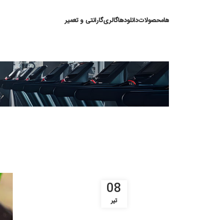
ها
محصولات
دانلودها
گالری
گارانتی و تعمیر
08
تیر