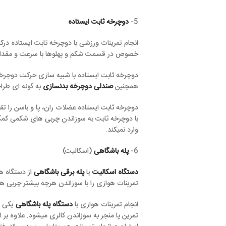
5-
دوچرخه ثابت ایستاده
انجام تمرینات ورزشی با دوچرخه ثابت ایستاده درکنار کالری سوزی و
خصوص در قسمت شکم و پهلوها با سرعت و مقدار زیادی سوزانده شوند 
دوچرخه ثابت ایستاده با شبیه سازی حرکت دوچرخه سواری، کمک‌ میکن
همچنین
صندلی دوچرخه بدنسازی
به گونه ای طراحی شده تا کمترین 
دوچرخه ثابت ایستاده عضلات ران، پا و باسن را تقویت کرده و در ا
با دوچرخه ثابت به سوزاندن چربی های شکمی کمک بسیاری میکند. پدا
وارد نمیکند.
6-
پله باشگاهی
(اسکالیت)
دستگاه اسکالیت
یا
پله برقی باشگاهی
از دستگاه های بدنسازی هوازی 
تمرینات هوازی را با سوزاندن هرچه بیشتر چربی ها انجام داد.
انجام تمرینات هوازی با
دستگاه پله باشگاهی
یکی از پرفشار ترین تمری
تمرین پا منجر به سوزاندن کالری میشود. علاوه بر این کار با دستگاه