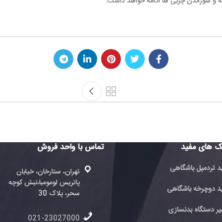
 ها ادامه خواهد داشت.
دستگاه سا
تماس با واحد فروش
تماس با 
فروش
تهران، ستارخان، خیابان
پاتریس لومومبا،نبش کوچه
ته
ی
سحر، پلاک 30
پا
سحر
021-23027000