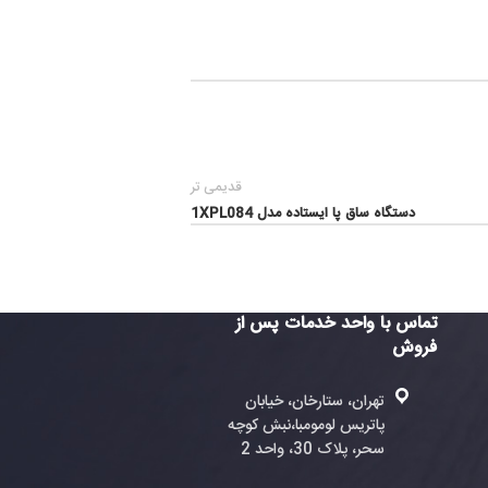
قدیمی تر
ق پا ایستاده مدل 1XPL084
واحد خدمات پس از
ران، ستارخان، خیابان
تریس لومومبا،نبش کوچه
، پلاک 30، واحد 2