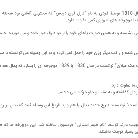
به عنوان دوچرخه نامیده شود در سال 1818 توسط فردی به نام “کارل فون دریس” که مخترعی آلمانی بود ساخته شد و
مروزی کمی تفاوت دارد.
ن صورت پاهای خود را از دو طرف عبور داده و می دویده! حتما می پرسید که پ
ر وزن خود را حمل نمی کرده و به این وسیله می توانسته با سرعت زیادی با خست
اما راه حل ساده تری هم بوده است. “کیرک پاتریک مک میلان” توانست در سال 1830 یا 1839 دوچرخه ای را بسازد
ه عقب و جلو حرکت می دادیم.
منت” توانستند طرح جدید پدال را هم وارد تاریخ این وسیله کنند که پدال بر روی چرخ جل
سط “نام جیمز استرلی” فرانسوی ساخته شد. این دوچرخه ها که حتما در فیلمها نمونه 
تند.