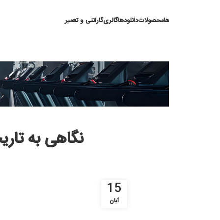
ها
محصولات
دانلودها
گالری
گارانتی و تعمیر
نگاهی به تاریخچه دو
15
آبان