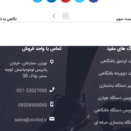
نگاهی به تاریخچه دوچرخه سوار
تماس با واحد فروش
تماس با 
فروش
تهران، ستارخان، خیابان
پاتریس لومومبا،نبش کوچه
ته
ی
سحر، پلاک 30
پا
سحر
021-23027000
6
ی
09358900090
اهی
0
sales@orchid.ir
 ای
ir