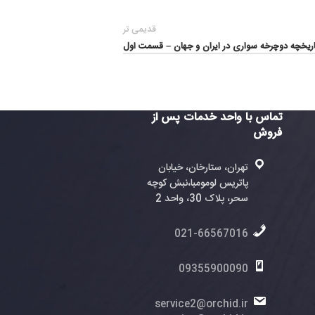
قدیمی تر
ی در ایران و جهان – قسمت اول
واحد خدمات پس از
ران، ستارخان، خیابان
تریس لومومبا،نبش کوچه
، پلاک 30، واحد 2
021-6656701
0935590009
service2@orchid.