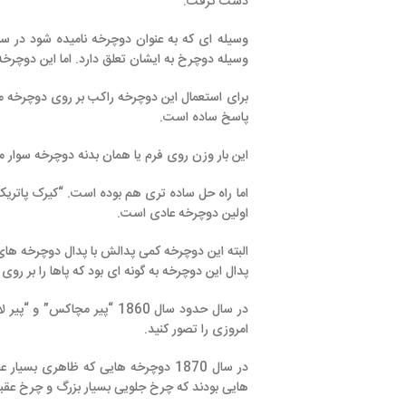
دست گرفت.
وسیله ای که 
وسیله دوچرخ به ایشان تعلق دارد. اما این دوچرخه با دوچرخه های ا
برای استعمال این دوچرخه راکب بر روی دوچرخه می نشسته و به همی
پاسخ ساده است.
این بار وزن روی فرم یا همان بدنه دوچرخه سوار می شده و راکب دیگ
اولین دوچرخه عادی است.
البته این دوچرخه کمی پدالش با پدال دوچرخه های ما تفاوت دارد.
پدال این دوچرخه به گونه ای بود که پاها را بر روی پدال گذاشته و ب
در سال حدود سال 1860 “پیر مچاکس” و “پیر لال
امروزی را تصور کنید.
در سال 1870 دوچرخه هایی که ظاهری بسیار عجیب دارند تو
هایی بودند که چرخ جلویی بسیار بزرگ و چرخ عقبی بسیار کوچک داش