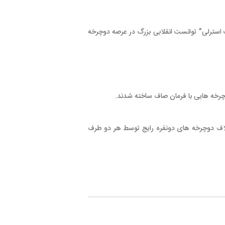
به نام “جان کمپ استرلی” توانست انقلابی بزرگ در عرصه دوچرخه
ان صاف ساخته شدند.
ونفره رایج توسط هر دو طرف