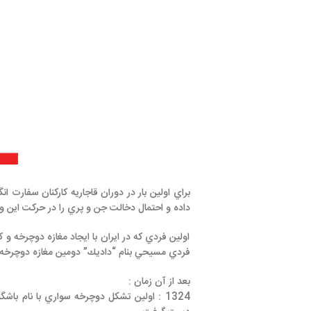
براي اولين بار در دوران قاجاريه كاركنان سفارت انگليس
دوچرخه
را ب
داده و احتمال دخالت جن و پري را در حركت اين وسيله مطرح مي نمو
اولين فردي كه در ايران با ايجاد مغازه دوچرخه و كرايه دادن اين وس
فردي مسيحي بنام “داديك” دومين مغازه دوچرخه فروشي را تاسيس ك
بعد از آن زمان :
1324 : اولين تشكل دوچرخه سواري با نام باشگاه دوچرخه سوا