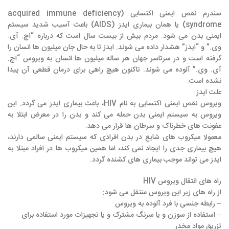
سندرم نقص ایمنی اکتسابی (acquired immune deficiency
syndrome) یا همان بیماری ایدز (AIDS) باعث آسیب شدید سیستم
ایمنی بدن می شود. مردم بیش از بیست سال است که درباره “اچ. آی.
وی.” و “ایدز” هشدار داده می شوند. ایدز تا به حال جان میلیون ها انسان را
گرفته است و در سرتاسر جهان هر ساله میلیون ها انسان به ویروس “اچ.
آی. وی.” آلوده می شوند. تاکنون هیچ راهی برای درمان قطعی آن پیدا
نشده است.
علت ایدز
ویروس نقص ایمنی اکتسابی به نام HIV، باعث بیماری ایدز می گردد. این
ویروس به سیستم ایمنی بدن حمله می کند و بدن را در معرض ابتلا به
عفونت های خطرناک و سرطان ها قرار می دهد.
معمولا میکروب های شایع در بدن افرادی که سیستم ایمنی سالمی دارند،
هیچ بیماری جدی را ایجاد نمی کند، اما همین میکروب ها در افراد مبتلا به
ایدز می تواند موجب بیماری های کشنده گردد.
راه های انتقال ویروس HIV
از راه های زیر این ویروس منتقل می شود:
– رابطه جنسی با فرد آلوده به ویروس
– استفاده از سوزن و یا سرنگ مشترک و یا تجهیزات مورد استفاده برای
تزریق مواد مخدر