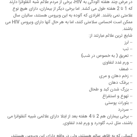
در عرض چند هفته آلودگی به HIV، برخی از مردم علائم شبه آنفلوانزا دارند
که 1 تا 2 هفته طول می کشد. اما برخی دیگر از بیماران، دارای هیچ نوع
علامتی نمی باشند. افرادی که آلوده به این ویروس هستند، سالیان سال
ممکن است احساس سلامتی کنند، اما به هر حال آنها دارای ویروس HIV می
باشند.
شایع ترین علائم عبارتند از:
– لرز
– تب
– تعریق ( به خصوص در شب)
– ورم غدد لنفاوی
– ضعف
– زخم دهان و مری
– برفک دهان
– بزرگ شدن کبد و طحال
– تهوع و استفراغ
– بثورات پوستی
– سردرد
– برخی بیماران هم 2 تا 4 هفته بعد از ابتلا دارای علائمی شبیه آنفلوانزا می
باشند، مثل تب، گلودرد و ورم غدد لنفاوی.
کسانی که به ظاهر سالم هستند، ولی در واقع دارای این ویروس هستند،