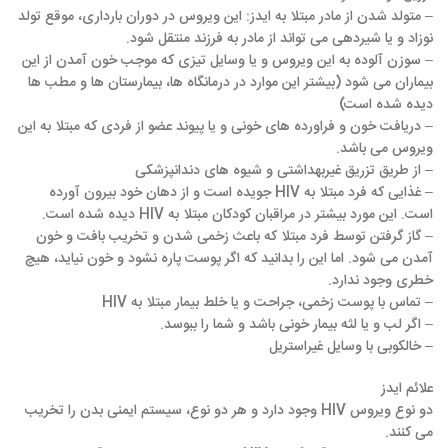
– متولد شدن از مادر مبتلا به ایدز: این ویروس در دوران بارداری، موقع تولد
نوزاد و یا شیردهی می تواند از مادر به فرزند منتقل شود.
– سوزن آلوده به این ویروس و یا وسایل تیزی که موجب خون آمدن از این
بیماران می شود (بیشتر این موارد در درمانگاه ها، بیمارستان ها و مطب ها
دیده شده است)
– دریافت خون و فراورده های خونی و یا پیوند عضو از فردی که مبتلا به این
ویروس می باشد.
– از طریق تزریق غیربهداشتی و شیوه های دندانپزشکی
– غذایی که فرد مبتلا به HIV جویده است و از دهان خود بیرون آورده
است. این مورد بیشتر در مراقبان کودکان مبتلا به HIV دیده شده است.
– گاز گرفتن توسط فرد مبتلا که باعث زخمی شدن و تخریب بافت و خون
آمدن می شود. اما این را بدانید که اگر پوست پاره نشود و خون نیاید، هیچ
خطری وجود ندارد.
– تماس با پوست زخمی، جراحت و یا خلط بیمار مبتلا به HIV
– اگر لب و یا لثه بیمار خونی باشد و شما را ببوسد.
– خالکوبی با وسایل غیراستریل
علائم ایدز
دو نوع ویروس HIV وجود دارد و هر دو نوع، سیستم ایمنی بدن را تخریب
می کنند.