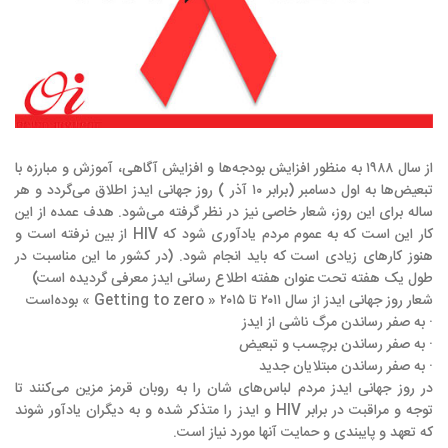
از سال ۱۹۸۸ به منظور افزايش بودجه‌ها و افزايش آگاهی، آموزش و مبارزه با
تبعيض‌ها به اول دسامبر (برابر ۱۰ آذر ) روز جهانی ایدز اطلاق می‌گردد و هر
ساله برای اين روز، شعار خاصی نيز در نظر گرفته می‌شود. هدف عمده از اين
کار اين است که به عموم مردم يادآوری شود که HIV از بين نرفته ‌است و
هنوز کارهای زيادی است که بايد انجام شود. (در کشور ما اين مناسبت در
طول يک هفته تحت عنوان هفته اطلاع رسانی ايدز معرفی گرديده است)
شعار روز جهانی ايدز از سال ۲۰۱۱ تا ۲۰۱۵ « Getting to zero » بوده‌است
· به صفر رساندن مرگ ناشی از ايدز
· به صفر رساندن برچسب و تبعيض
· به صفر رساندن مبتلايان جديد
در روز جهانی ايدز مردم لباس‌های شان را به روبان قرمز مزين می‌کنند تا
توجه و مراقبت در برابر HIV و ايدز را متذکر شده و به ديگران يادآور شوند
که تعهد و پايبندی و حمايت آنها مورد نياز است.