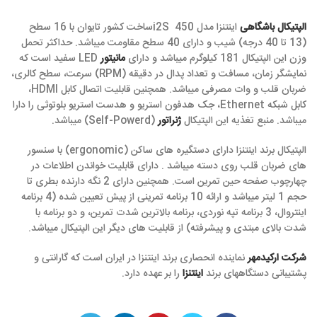
الپتیکال باشگاهی
اینتنزا مدل 450 i2Sساخت کشور تایوان با 16 سطح
(13 تا 40 درجه) شیب و دارای 40 سطح مقاومت میباشد. حداکثر تحمل
وزن این الپتیکال 181 کیلوگرم میباشد و دارای
مانیتور
LED سفید است که
نمایشگر زمان، مسافت و تعداد پدال در دقیقه (RPM) سرعت، سطح کالری،
ضربان قلب و وات مصرفی میباشد. همچنین قابلیت اتصال کابل HDMI،
کابل شبکه Ethernet، جک هدفون استریو و هدست استریو بلوتوثی را دارا
میباشد. منبع تغذیه این الپتیکال
ژنراتور
(Self-Powerd) میباشد.
الپتیکال برند اینتنزا دارای دستگیره های ساکن (ergonomic) با سنسور
های ضربان قلب روی دسته میباشد . دارای قابلیت خواندن اطلاعات در
چهارچوب صفحه حین تمرین است. همچنین دارای 2 نگه دارنده بطری تا
حجم 1 لیتر میباشد و ارائه 10 برنامه تمرینی از پیش تعیین شده (4 برنامه
اینتروال، 3 برنامه تپه نوردی، برنامه بالاترین شدت تمرین، و دو برنامه با
شدت بالای مبتدی و پیشرفته) از قابلیت های دیگر این الپتیکال میباشد.
شرکت ارکیدمهر
نماینده انحصاری برند اینتنزا در ایران است که گارانتی و
پشتیبانی دستگاههای برند
اینتنزا
را بر عهده دارد.