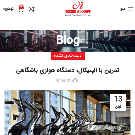
0
منو
تومان
۰
Blog
دسته‌بندی نشده
تمرین با الپتیکال، دستگاه هوازی باشگاهی
Oradm
13
آبان