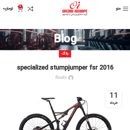
0
منو
تومان
۰
Blog
بلاگ
specialized stumpjumper fsr 2016
Roshi
11
خرداد