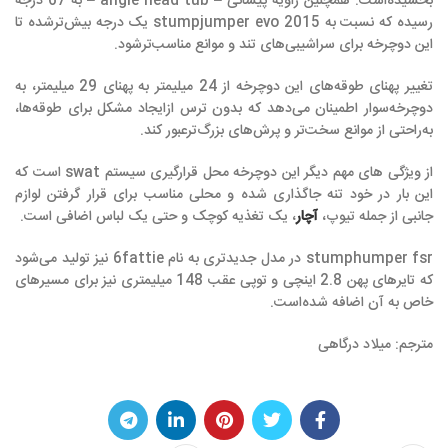
بخشیده‌است. همچنین زاویه پیشانی – angle head tub – به 67 درجه
رسیده که نسبت به stumpjumper evo 2015 یک درجه بیش‌ترشده تا
این دوچرخه برای سراشیبی‌های تند و موانع مناسب‌ترشود.
تغییر پهنای طوقه‌های این دوچرخه از 24 میلیمتر به پهنای 29 میلیمتر، به
دوچرخه‌سوار اطمینان می‌دهد که بدون ترس ازایجاد مشکل برای طوقه‌ها،
به‌راحتی از موانع سخت‌تر و پرش‌های بزرگ‌ترعبور کند.
از ویژگی های مهم دیگر این دوچرخه محل قرارگیری سیستم swat است که
این بار در خود تنه جاگذاری شده و محلی مناسب برای قرار گرفتن لوازم
جانبی از جمله تیوپ،
آچار
، یک تغذیه کوچک و حتی یک لباس اضافی است.
stumphumper fsr در مدل جدیدتری به نام 6fattie نیز تولید می‌شود
که تایرهای پهن 2.8 اینچی و توپی عقب 148 میلیمتری نیز برای مسیرهای
خاص به آن اضافه شده‌است.
مترجم: میلاد درگاهی