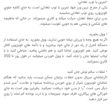
•تمرين با توپ تعادلي
یکی از مفرح ترين ورز شها، تمرين با توپ تعادلي است. به جاي كاناپه جلوي
تلويزيون، روي توپ تعادلي بنشينيد.
بدن براي حفظ تعادل، حركت میکند و كالري ميسوزاند. در حالي که ماهیچه
های شكمي و پشتي هم به خوبي تقويت ميشوند.
• وول بخوريد
اگر به هيچ وجه با ورزش ميانه خوبي نداريد، وول بخوريد. به جاي استفاده از
دستگاه كنترل از راه دور از جاي خود برخيزيد و با دگمه هاي تلويزيون كانال
عوض كنيد. هم تلويزيون تماشا كنيد و هم بافتني ببافيد، خياطي كنيد يا با
لپتاپ ايميلها يتان را چك كنيد. با وول خوردن ميتوانيد در طول روز تا 350
كالري بسوزانيد.
• تنقلات سالم نوش جان كنيد
اگرتماشاي سريال بدون تنقلات برايتان ممكن نيست، بايد بدانيد كه هنگام
تماشاي تلويزيون تمركز از روي خوردن برداشته ميشود و علامت “سير شدم
ديگر بس است “را از بدن خود دريافت نمیکنید. بنابراين بهتر است به جاي
خوراكي هاي پركالري، ظرف ميوه، سبزيجات و يا ذرت بوداده كم نمك را روي
ميز قرار دهيد.