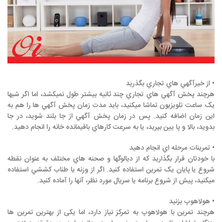
• از خيرآگهي هاي تجاري بگذريد
هرچند پخش آگهي هاي تجاري چند ثانيه بيشتر طول نميكشد، اما اگر شبها
یک ساعت تلويزيون تماشا ميكنيد، بايد مدت زمان پخش آگهي ها را هم به
اين زمان اضافه كنيد. پس در زمان پخش آگهي از جا بلند شويد، در جا
بدويد، بالا و پا يين بپريد، يا به سرعت كارهاي باقيمانده خانه را انجام دهيد.
• تمرينات مرحله اي انجام دهيد
با خودتان قرار بگذاريد كه از ديالوگها و صحنه هاي مختلف به عنوان نقطه
شروع يا پايان یک تمرين استفاده كنيد. اگر از وزنه يا طناب كششي استفاده
ميكنيد، پيش از شروع برنامه يا سريال مورد نظر، آنها را آماده كنيد.
• هولاهوپ بزنيد
هرچند تمرين با هولاهوپ به تمركز نياز دارد، اما یکی از بهترين تمرین ها