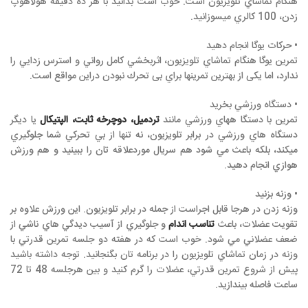
هنگام تماشاي تلويزيون است. خوب است بدانيد با هر ده دقيقه هولاهوپ
زدن، 100 كالري میسوزانید.
• حركات يوگا انجام دهيد
تمرين يوگا هنگام تماشاي تلويزيون، اثربخشي كامل رواني و استرس زدايي را
ندارد، اما یکی از بهترين تمرينها براي بی تحرك نبودن دراين مواقع است.
• دستگاه ورزشي بخريد
تمرين با دستگا ههاي ورزشي مانند
تردميل، دوچرخه ثابت، الپتیکال
يا ديگر
دستگاه هاي ورزشي در برابر تلويزيون، نه تنها از بي تحركي شما جلوگيري
ميکند، بلكه باعث مي شود هم سريال موردعلاقه تان را ببينيد و هم ورزش
هوازي انجام دهيد.
• وزنه بزنيد
وزنه زدن در هرجا قابل اجراست از جمله در برابر تلويزيون. اين ورزش علاوه بر
تقويت عضلات، باعث
تناسب اندام
و جلوگيري از آسيب ديدگي هاي ناشي از
ضعف عضلاني مي شود. خوب است كه در هفته دو جلسه تمرين قدرتي با
وزنه در زمان تماشاي تلويزيون را در برنامه تان بگنجانيد. توجه داشته باشيد
پيش از شروع تمرين قدرتي، عضلات را گرم كنيد و بين هرجلسه 48 تا 72
ساعت فاصله بيندازيد.