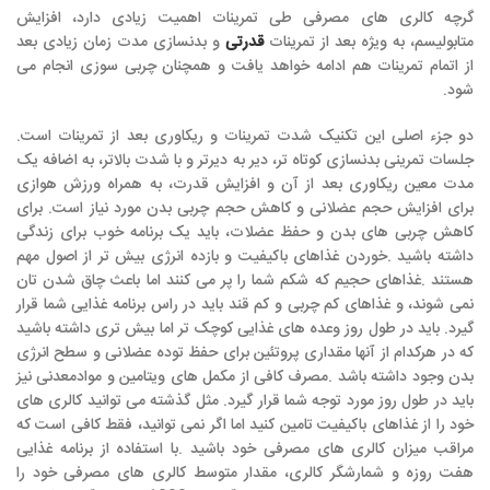
گرچه کالری های مصرفی طی تمرینات اهمیت زیادی دارد، افزایش
متابولیسم، به ویژه بعد از تمرینات
قدرتی
و بدنسازی مدت زمان زیادی بعد
از اتمام تمرینات هم ادامه خواهد یافت و همچنان چربی سوزی انجام می
شود.
دو جزء اصلی این تکنیک شدت تمرینات و ریکاوری بعد از تمرینات است
.
جلسات تمرینی بدنسازی کوتاه تر، دیر به دیرتر و با شدت بالاتر، به اضافه یک
مدت معین ریکاوری بعد از آن و افزایش قدرت، به همراه ورزش هوازی
برای افزایش حجم عضلانی و کاهش حجم چربی بدن مورد نیاز است
.
برای
کاهش چربی های بدن و حفظ عضلات، باید یک برنامه خوب برای زندگی
داشته باشید
.
خوردن غذاهای باکیفیت و بازده انرژی بیش تر از اصول مهم
هستند
.
غذاهای حجیم که شکم شما را پر می کنند اما باعث چاق شدن تان
نمی شوند، و غذاهای کم چربی و کم قند باید در راس برنامه غذایی شما قرار
گیرد
.
باید در طول روز وعده های غذایی کوچک تر اما بیش تری داشته باشید
که در هرکدام از آنها مقداری پروتئین برای حفظ توده عضلانی و سطح انرژی
بدن وجود داشته باشد
.
مصرف کافی از مکمل های ویتامین و موادمعدنی نیز
باید در طول روز مورد توجه شما قرار گیرد
.
مثل گذشته می توانید کالری های
خود را از غذاهای باکیفیت تامین کنید اما اگر نمی توانید، فقط کافی است که
مراقب میزان کالری های مصرفی خود باشید
.
با استفاده از برنامه غذایی
هفت روزه و شمارشگر کالری، مقدار متوسط کالری های مصرفی خود را