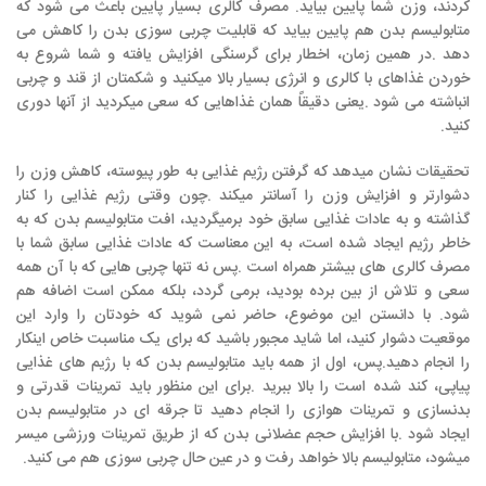
کردند، وزن شما پایین بیاید
.
مصرف کالری بسیار پایین باعث می شود که
متابولیسم بدن هم پایین بیاید که قابلیت چربی سوزی بدن را کاهش می
دهد
.
در همین زمان، اخطار برای گرسنگی افزایش یافته و شما شروع به
خوردن غذاهای با کالری و انرژی بسیار بالا میکنید و شکمتان از قند و چربی
انباشته می شود
.
یعنی دقیقاً همان غذاهایی که سعی میکردید از آنها دوری
کنید
.
تحقیقات نشان میدهد که گرفتن رژیم غذایی به طور پیوسته، کاهش وزن را
دشوارتر و افزایش وزن را آسانتر میکند
.
چون وقتی رژیم غذایی را کنار
گذاشته و به عادات غذایی سابق خود برمیگردید، افت متابولیسم بدن که به
خاطر رژیم ایجاد شده است، به این معناست که عادات غذایی سابق شما با
مصرف کالری های بیشتر همراه است
.
پس نه تنها چربی هایی که با آن همه
سعی و تلاش از بین برده بودید، برمی گردد، بلکه ممکن است اضافه هم
شود
.
با دانستن این موضوع، حاضر نمی شوید که خودتان را وارد این
موقعیت دشوار کنید، اما شاید مجبور باشید که برای یک مناسبت خاص اینکار
را انجام دهید
.
پس، اول از همه باید متابولیسم بدن که با رژیم های غذایی
پیاپی، کند شده است را بالا ببرید
.
برای این منظور باید تمرینات قدرتی و
بدنسازی و تمرینات هوازی را انجام دهید تا جرقه ای در متابولیسم بدن
ایجاد شود
.
با افزایش حجم عضلانی بدن که از طریق تمرینات ورزشی میسر
میشود، متابولیسم بالا خواهد رفت و در عین حال چربی سوزی هم می کنید
.