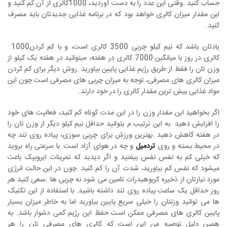
حساب كنيد
.
وقتی این عدد را به دست آوردید،
1000
کالری از آن کم کنید و
این مقدار میزان کالری خواهد بود که در برنامه غذایی جدیدتان باید مصرف
کنید
.
یادتان باشد که نیم کیلو چربی
3500
کالری است، و با کم کردن
1000
کالری در روز با میانگین
7000
کالری در هفته، میتوانید در هفته یک کیلو از
وزن تان را فقط از طریق رژیم غذایی پایین بیاورید
.
روش دیگر برای کم کردن
میزان کالری های مصرفی، توجه به میزان چربی های مصرفی است چون این
مواد غذایی بیش ترین مقدار کالری را در خود دارند
.
اگر بخواهید این مقدار وزن را در این مدت کوتاه کم کنید، فعالیت های خود
را افزايش دهيد
.
به اين ترتيب م يتوانید حداقل نیم کیلو دیگر از وزن تان را
در هفته کاهش دهید
.
بهترین ورزش برای چربی سوزی، پیاده روی تند چه
در محیط بسته و روی
تردمیل
و چه در هوای آزاد است
.
با سرعتی راه بروید
که خیلی کم به نفس نفس بیفتید و اگر دیدید که تمرینات ایروبیک باعث
میشود که نفس کم بیاورید، شدت آن را كم كنيد
.
چون در اين حالت انرژی
مورد نیازتان از ذخيره کربوهیدرات تامین می شود نه چربی ها
.
سعی کنید هر
روز حداقل یک ساعت پیاده روی تند داشته باشید
.
با استفاده از این تکنیک
ها می توانید وزنتان را خیلی سریع پایین بیاورید اما به خاطر میزان بسیار
پایین کالری های مصرفی ممکن است حفظ این رژیم کمی دشوار باشد
.
به
همین دلیل توصیه من این است که کالری های مصرفی تان را هر