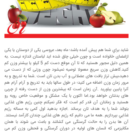
شايد براي شما هم پيش آمده باشد؛ ماه بعد، عروسی یکی از دوستان يا یکی
ازاعضای خانواده است و چون خیلی چاق شده اید لباستان اندازه نيست
.
به
همین دلیل مجبور هستید که تا آن موقع دست كم
5
کیلو یا بیشتر وزن کم
کنید
.
کاهش وزن سریع معمولا توصیه نمیشود چون وزنی که از دست می
دهید،بيش تراز بافت های عضلانی و آب بدن تان است
.
شما به تدریج و به
مرور زمان وزن اضافه می کنید؛ در طول سالها باید به تدریج و آرام آرام هم
آنرا پایین بیاورید
.
آن زمان است که بیشترین وزن از دست رفته از چربی
های بدنتان خواهد بود
.
اما اكنون با یک مشکل و موقعیت خاص روبه رو
هستید و زمانتان آن قدر کم است که فکر نمیکنم چنین رژیم های غذایی
بتواند شما را به هدف تان برساند
.
اجازه بدهید اول کمی به مساله رژیم
غذايي بپردازیم
.
همه ما می دانیم که رژیم های غذایی چندان کارآمد نیستند
.
آن ها بدن را به حالت گرسنگی می کشانند و باعث می شوند با همان
مکانیزمی که انسان های اولیه در دوران گرسنگی و قحطی وزن کم می